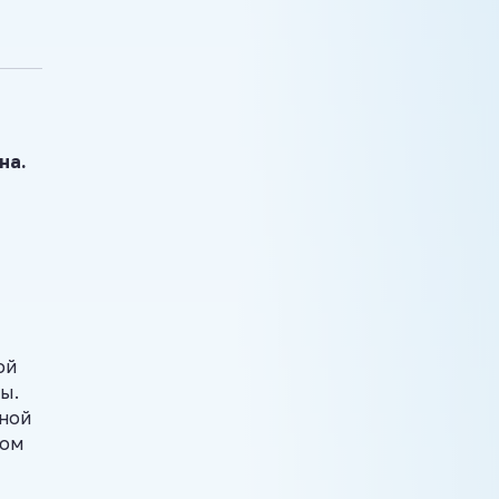
на.
ой
ы.
нной
ком