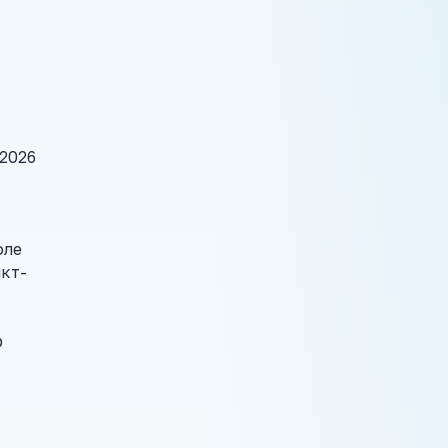
2026
оле
кт-
р