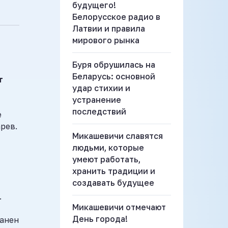
будущего!
Белорусское радио в
Латвии и правила
мирового рынка
Буря обрушилась на
Беларусь: основной
т
удар стихии и
устранение
последствий
е
рев.
Микашевичи славятся
людьми, которые
умеют работать,
хранить традиции и
создавать будущее
.
Микашевичи отмечают
День города!
ранен