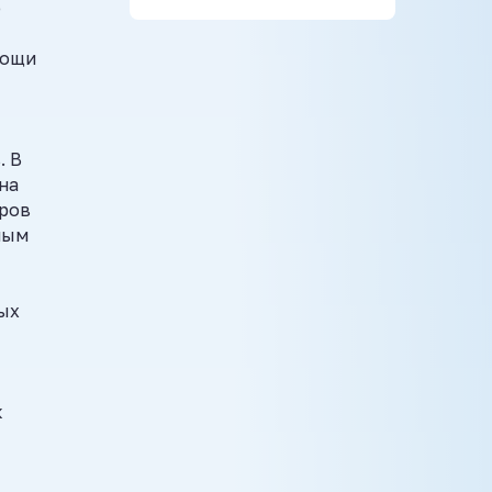
ю
мощи
. В
на
тров
ным
ых
к