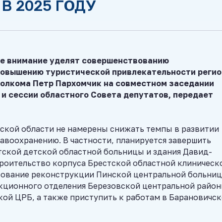
В 2025 ГОДУ
бое внимание уделят совершенствованию
повышению туристической привлекательности регио
олкома Петр Пархомчик на совместном заседании
 и сессии областного Совета депутатов, передает
тской области не намерены снижать темпы в развитии
авоохранению. В частности, планируется завершить
тской детской областной больницы и здания Давид-
роительство корпуса Брестской областной клиническ
ование реконструкции Пинской центральной больниц
екционного отделения Березовской центральной райо
кой ЦРБ, а также приступить к работам в Барановичс