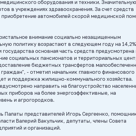
 медицинского оборудования и техники. Значительну
тов в учреждениях здравоохранения. За счет средств
я приобретение автомобилей скорой медицинской по
пристальное внимание социально незащищенным
ьную политику возрастают в следующем году на 14,2%
 государства основная часть средств предусмотрена 
ние социальных пансионатов и территориальных цен
едоставление бюджетных трансфертов малообеспечен
граждан", - отметил начальник главного финансового
удет и поддержка жилищно-коммунального хозяйства.
едусмотрено направить на благоустройство населенн
ьных приборов на более энергоэффективные, на
вень и агрогородков.
ль Палаты представителей Игорь Сергеенко, помощни
бласти Валерий Вакульчик, депутаты, члены Совета
дприятий и организаций.