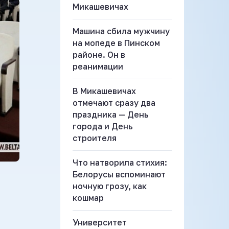
Микашевичах
Машина сбила мужчину
на мопеде в Пинском
районе. Он в
реанимации
В Микашевичах
отмечают сразу два
праздника — День
города и День
строителя
Что натворила стихия:
Белорусы вспоминают
ночную грозу, как
кошмар
Университет