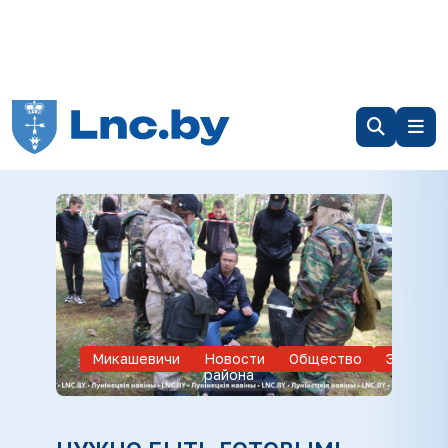
Микашевичи
Новости
Общество
Экономи
района