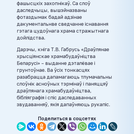
фашысцкіх захопнікаў. Са слоў
даследчыцы, вышэйназваны
фотаздымак бадай адзінае
дакументальнве сведчанне існавання
гэтага цудоўнага храма стражытнага
дойлідства.
Дарэчы, кніга Т.В. Габрусь «Драўлянае
хрысціянскае храмабудаўніцтва
Беларусі» – выданне дэталёвае і
грунтоўнае. Ва ўсіх тонкасцях
разабрацца дапамагаюць тлумачальны
слоўнік асноўных тэрмінаў і паняццяў
драўлянага храмабудаўніцтва,
бібліяграфія і спіс даследаванных
звудаванняў, якія дапаўняюць рукапіс.
Поделиться в соцсетях