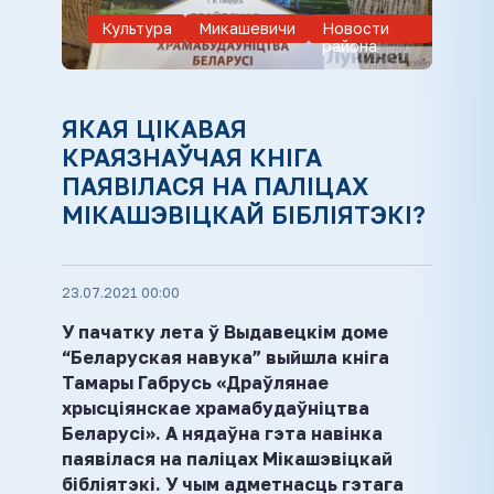
Культура
Микашевичи
Новости
района
ЯКАЯ ЦІКАВАЯ
КРАЯЗНАЎЧАЯ КНІГА
ПАЯВІЛАСЯ НА ПАЛІЦАХ
МІКАШЭВІЦКАЙ БІБЛІЯТЭКІ?
23.07.2021 00:00
У пачатку лета ў Выдавецкім доме
“Беларуская навука” выйшла кніга
Тамары Габрусь
«Драўлянае
хрысціянскае храмабудаўніцтва
Беларусі». А нядаўна гэта навінка
паявілася на паліцах Мікашэвіцкай
бібліятэкі. У чым адметнасць гэтага