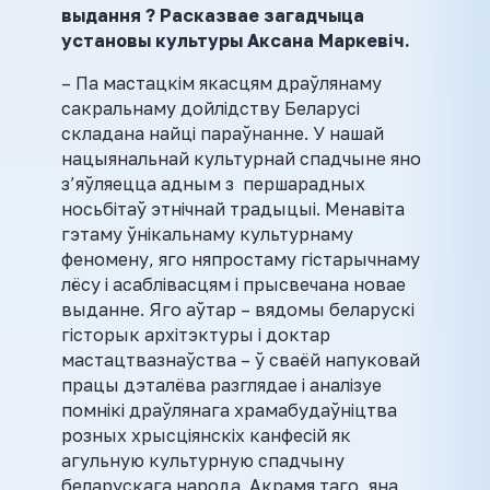
выдання ? Расказвае загадчыца
установы культуры Аксана Маркевіч.
– Па мастацкім якасцям драўлянаму
сакральнаму дойлідству Беларусі
складана найці параўнанне. У нашай
нацыянальнай культурнай спадчыне яно
з’яўляецца адным з першарадных
носьбітаў этнічнай традыцыі. Менавіта
гэтаму ўнікальнаму культурнаму
феномену, яго няпростаму гістарычнаму
лёсу і асаблівасцям і прысвечана новае
выданне. Яго аўтар – вядомы беларускі
гісторык архітэктуры і доктар
мастацтвазнаўства – ў сваёй напуковай
працы дэталёва разглядае і аналізуе
помнікі драўлянага храмабудаўніцтва
розных хрысціянскіх канфесій як
агульную культурную спадчыну
беларускага народа. Акрамя таго, яна