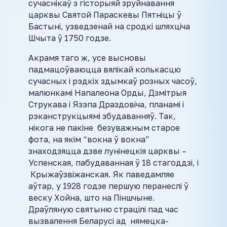
сучаснікаў з гісторыяй зруйнавання
царквы Святой Параскевы Пятніцы ў
Бастыні, узведзенай на сродкі шляхціча
Шчыта ў 1750 годзе.
Акрамя таго ж, усе высновы
падмацоўваюцца вялікай колькасцю
сучасных і рэдкіх здымкаў розных часоў,
малюнкамі Напалеона Орды, Дзмітрыя
Струкава і Язэпа Драздовіча, планамі і
рэканструкцыямі збудаванняў. Так,
нікога не пакіне безуважным старое
фота, на якім “вокна ў вокна”
знаходзяцца дзве лунінецкія царквы –
Успенская, пабудаванная ў 18 стагоддзі, і
Крыжаўзвіжанская. Як паведамляе
аўтар, у 1928 годзе першую перанеслі ў
веску Хойна, што на Піншчыне.
Драўляную святыню страцілі пад час
вызвалення Беларусі ад нямецка-