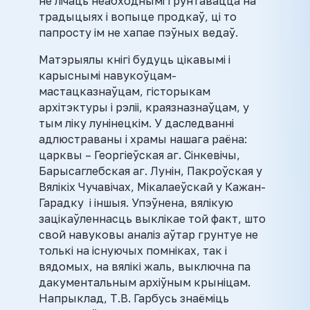
не лічаць неабходнымі грунтавацца на
традыцыях і вопыце продкаў, ці то
папросту ім не хапае пэўных ведаў.
Матэрыялы кнігі будуць цікавымі і
карыснымі навукоўцам-
мастацказнаўцам, гісторыкам
архітэктуры і рэліі, краязназнаўцам, у
тым ліку лунінецкім. У даследванні
адлюстраваны і храмы нашага раёна:
царквы – Георгіеўская аг. Сінкевічы,
Барысаглебская аг. Лунін, Пакроўская у
Вялікіх Чучавічах, Мікалаеўскай у Кажан-
Гарадку і іншыя. Упэўнена, вялікую
зацікаўленнасць выклікае той факт, што
свой навуковы аналіз аўтар грунтуе не
толькі на існуючых помніках, так і
вядомых, на вялікі жаль, выключна па
дакументальным архіўным крыніцам.
Напрыклад, Т.В. Гарбусь знаёміць