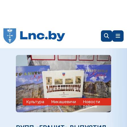
Культура
Микашевичи
Новости
района