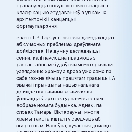
прапануецца новую сістэматызацыю і
класіфікацыю збудаванняў з улікам іх
архітэктонікі і канцэпцыі
формаўтварэння.
З кнігі Т.В. Гарбусь чытачы даведаюцца і
аб сучасных праблемах драўлянага
дойлідства. На думку даследчыцы
сёння, калі паўсюдна працуюць з
разнастайнымі будаўнічымі матэрыяламі,
узвядзенне храмаў з дрэва ўжо само па
сабе можна лічыць працягам традыцыі. А
звычаі і прынцыпы нацыянальнага
дойлідства павінны абавязкова
ўлічвацца ў архітэктурна-мастацкім
вобразе новага будынка. Аднак, па
словах Тамары Віктараўны, многія
храмы такога кшталту сведчаць аб
зваротным. Напэўна, сучасныя дойліды