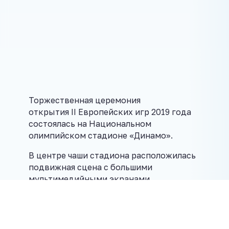
Торжественная церемония
открытия II Европейских игр 2019 года
состоялась на Национальном
олимпийском стадионе «Динамо».
В центре чаши стадиона расположилась
подвижная сцена с большими
мультимедийными экранами.
В ложе почетных гостей за церемонией
наблюдали Президент Беларуси
Александр Лукашенко и президент