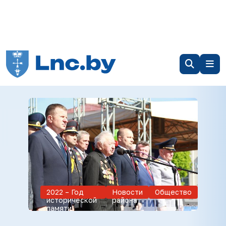
2022 – Год
Новости
Общество
исторической
района
памяти