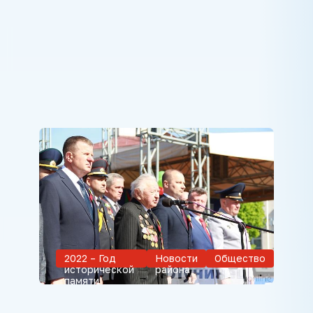
2022 – Год
Новости
Общество
исторической
района
памяти