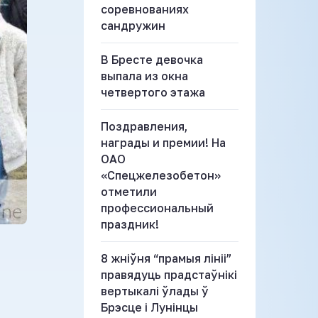
соревнованиях
сандружин
В Бресте девочка
выпала из окна
четвертого этажа
Поздравления,
награды и премии! На
ОАО
«Спецжелезобетон»
отметили
профессиональный
праздник!
8 жніўня “прамыя лініі”
правядуць прадстаўнікі
вертыкалі ўлады ў
Брэсце і Лунінцы