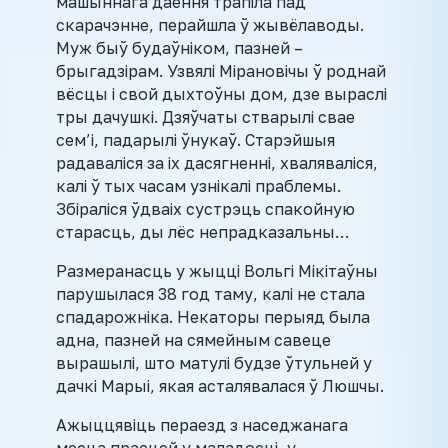
машыннага даення трапіла пад
скарачэнне, перайшла ў жывёлаводы.
Муж быў будаўніком, пазней –
брыгадзірам. Узвялі Мірановічы ў роднай
вёсцы і свой дыхтоўны дом, дзе выраслі
тры дачушкі. Дзяўчаты стварылі свае
сем’і, падарылі ўнукаў. Старэйшыя
радаваліся за іх дасягненні, хваляваліся,
калі ў тых часам узнікалі праблемы.
Збіраліся ўдваіх сустрэць спакойную
старасць, ды лёс непрадказальны…
Размеранасць у жыцці Вольгі Мікітаўны
парушылася 38 год таму, калі не стала
спадарожніка. Некаторы перыяд была
адна, пазней на сямейным савеце
вырашылі, што матулі будзе ўтульней у
дачкі Марыі, якая асталявалася ў Люшчы.
Ажыццявіць пераезд з наседжанага