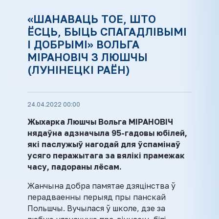
«ШАНАВАЦЬ ТОЕ, ШТО
ЁСЦЬ, БЫЦЬ СПАГАДЛІВЫМІ
І ДОБРЫМІ» ВОЛЬГА
МІРАНОВІЧ З ЛЮШЧЫ
(ЛУНІНЕЦКІ РАЁН)
24.04.2022 00:00
Жыхарка Люшчы Вольга МІРАНОВІЧ
нядаўна адзначыла 95-гадовы юбілей,
які паслужыў нагодай для ўспамінаў
усяго перажытага за вялікі прамежак
часу, падораны лёсам.
Жанчына добра памятае дзяцінства ў
перадваенны перыяд пры панскай
Польшчы. Вучылася ў школе, дзе за