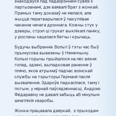
знаходзіўся пад падазрэннем сувязі з
партызанамі, дзе ваявалі брат з жонкай.
Прамых таму доказаў не мелася, але
жыццё ператварылася ў пакутлівае
чаканне нечага дрэннага. Кожны стук у
дзверы, стрэл ці грукат выклікалі паніку,
у роспачы хацелася бегчы і крычаць.
Будучы выбраннік Вольгі ў гэты час быў
прымусова вывезены ў Нямеччыну.
Колькі горычы прыйшлося на лёс вязня:
голад, здзекі, выпадковае раненне ў
плячо, якое атрымаў падчас воінскай
службы на тэрыторыі Германіі пасля
вызвалення. Здароўе падкасілася, таму і
потым, у мірнай паўсядзённасці, Андрэю
Фёдаравічу не давалі забыць аб мінулым
шматлікія хваробы.
Жонка працавала даяркай, з прыходам