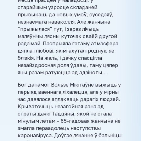
месца прасцей у маладосці, у
старэйшым узросце складаней
прывыкаць да новых умоў, суседзяў,
незнаёмага наваколля. Але жанчына
“прыжылася” тут, і зараз лічыць
маляўнічы лясны куточак сваёй другой
радзімай. Паспрыяла гэтаму атмасфера
цяпла і любові, якімі ахуталі родную яе
блізкія. На жаль, і дачку спасцігла
незайздросная доля ўдавы, таму цяпер
яны разам ратуюцца ад адзіноты…
Бог дапамог Вользе Мікітаўне выжыць у
перыяд ваеннага ліхалецця, але ў мірны
час давялося аплакваць дарагіх людзей.
Крываточыць незагойная рана ад
страты дачкі Таццяны, якой не стала
мінулым летам – 65-гадовая жанчына не
змагла пераадолець наступствы
каронавіруса. Доўгае лячэнне ў бальніцы