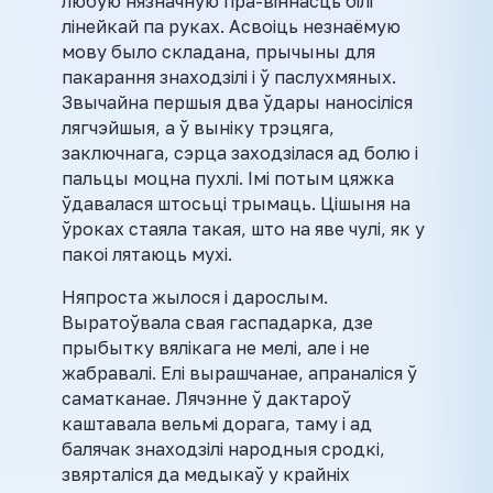
любую нязначную пра-віннасць білі
лінейкай па руках. Асвоіць незнаёмую
мову было складана, прычыны для
пакарання знаходзілі і ў паслухмяных.
Звычайна першыя два ўдары наносіліся
лягчэйшыя, а ў выніку трэцяга,
заключнага, сэрца заходзілася ад болю і
пальцы моцна пухлі. Імі потым цяжка
ўдавалася штосьці трымаць. Цішыня на
ўроках стаяла такая, што на яве чулі, як у
пакоі лятаюць мухі.
Няпроста жылося і дарослым.
Выратоўвала свая гаспадарка, дзе
прыбытку вялікага не мелі, але і не
жабравалі. Елі вырашчанае, апраналіся ў
саматканае. Лячэнне ў дактароў
каштавала вельмі дорага, таму і ад
балячак знаходзілі народныя сродкі,
звярталіся да медыкаў у крайніх