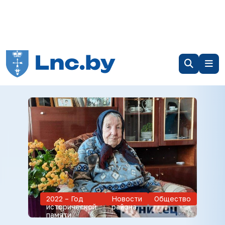
2022 – Год
Новости
Общество
исторической
района
памяти