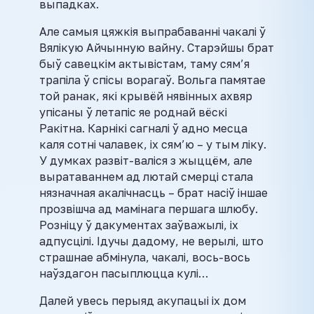
выпадках.
Але самыя цяжкія выпрабаванні чакалі ў
Вялікую Айчынную вайну. Старэйшы брат
быў савецкім актывістам, таму сям’я
трапіла ў спісы ворагаў. Вольга памятае
той ранак, які крывёй нявінных ахвяр
упісаны ў летапіс яе роднай вёскі
Ракітна. Карнікі сагналі ў адно месца
каля сотні чалавек, іх сям’ю – у тым ліку.
У думках развіт-валіся з жыццём, але
выратаваннем ад лютай смерці стала
нязначная акалічнасць – брат насіў іншае
прозвішча ад мамінага першага шлюбу.
Розніцу ў дакументах заўважылі, іх
адпусцілі. Ідучы дадому, не верылі, што
страшнае абмінула, чакалі, вось-вось
наўздагон пасыплюцца кулі…
Далей увесь перыяд акупацыі іх дом