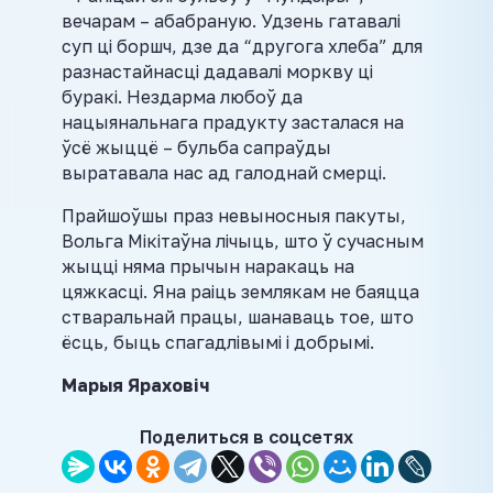
вечарам – абабраную. Удзень гатавалі
суп ці боршч, дзе да “другога хлеба” для
разнастайнасці дадавалі моркву ці
буракі. Нездарма любоў да
нацыянальнага прадукту засталася на
ўсё жыццё – бульба сапраўды
выратавала нас ад галоднай смерці.
Прайшоўшы праз невыносныя пакуты,
Вольга Мікітаўна лічыць, што ў сучасным
жыцці няма прычын наракаць на
цяжкасці. Яна раіць землякам не баяцца
стваральнай працы, шанаваць тое, што
ёсць, быць спагадлівымі і добрымі.
Марыя Яраховіч
Поделиться в соцсетях