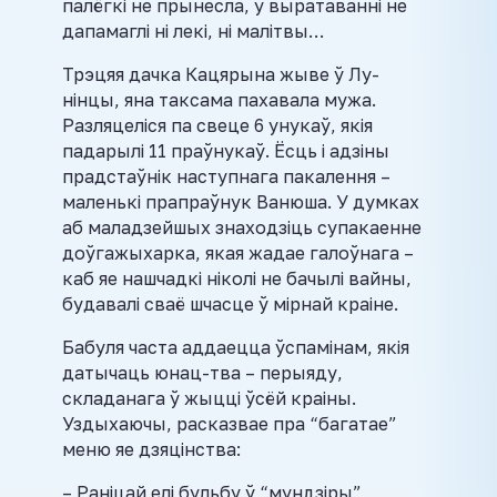
палёгкі не прынесла, у выратаванні не
дапамаглі ні лекі, ні малітвы…
Трэцяя дачка Кацярына жыве ў Лу-
нінцы, яна таксама пахавала мужа.
Разляцеліся па свеце 6 унукаў, якія
падарылі 11 праўнукаў. Ёсць і адзіны
прадстаўнік наступнага пакалення –
маленькі прапраўнук Ванюша. У думках
аб маладзейшых знаходзіць супакаенне
доўгажыхарка, якая жадае галоўнага –
каб яе нашчадкі ніколі не бачылі вайны,
будавалі сваё шчасце ў мірнай краіне.
Бабуля часта аддаецца ўспамінам, якія
датычаць юнац-тва – перыяду,
складанага ў жыцці ўсёй краіны.
Уздыхаючы, расказвае пра “багатае”
меню яе дзяцінства:
– Раніцай елі бульбу ў “мундзіры”,