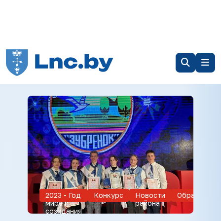
2023 - Год
Конкурс
Новости
Образовани
мира и
района
созидания