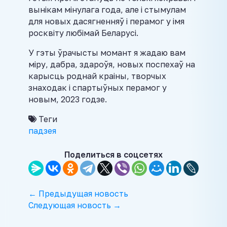
вынікам мінулага года, але і стымулам
для новых дасягненняў і перамог у імя
росквіту любімай Беларусі.
У гэты ўрачысты момант я жадаю вам
міру, дабра, здароўя, новых поспехаў на
карысць роднай краіны, творчых
знаходак і спартыўных перамог у
новым, 2023 годзе.
Теги
падзея
Поделиться в соцсетях
← Предыдущая новость
Следующая новость →