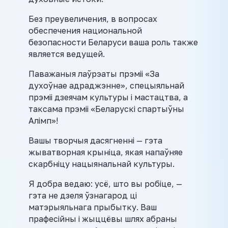
Без преувеличения, в вопросах
обеспечения национальной
безопасности Беларуси ваша роль также
является ведущей.
Паважаныя лаўрэаты прэміі «За
духоўнае адраджэнне», спецыяльнай
прэміі дзеячам культуры і мастацтва, а
таксама прэміі «Беларускі спартыўны
Алімп»!
Вашы творчыя дасягненні — гэта
жыватворная крыніца, якая напаўняе
скарбніцу нацыянальнай культуры.
Я добра ведаю: усё, што вы робіце, —
гэта не дзеля ўзнагарод ці
матэрыяльнага прыбытку. Ваш
прафесійны і жыццёвы шлях абраны