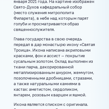
января 2021 года. На картине изображен
Свято-Духов кафедральный собор
(место служения митрополита
Филарета), в небе над которым парят
голуби и просматривается образ
священнослужителя.
Глава государства в свою очередь
передал в дар монастырю икону «Святая
Троица». Икона написана акриловыми
красками, фон и ассист — покрытие
сусальным золотом. Оклад выполнен из
ткани парча, декорированной
металлизированным шнуром, жемчугом,
позолоченными дробницами, стразами,
а также натуральными камнями в
кастах: аметистом, сердоликом,
янтарем, розовым кварцем и яшмой.
Икона является списком с оригинала.