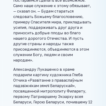
постараемся сделать все возможное.
Само наше служение к этому обязывает,
— сказал он. — Будем стараться
следовать Божьему благословению,
примеру Спасителя мира, прикладывать
усилия, поддерживать друг друга и
приносить добрые плоды во благо
нашего дорогого Отечества. И пусть
другие страны и народы также
присоединяются, объединяются в этом
служении Богу, людям и своим
народам».
Александру Лукашенко в храме
подарили картину художника Глеба
Отчика «Развiтанне з праваслаўным
падзвiжнiкам зямлi Беларускай»,
посвященной митрополиту Филарету,
первому Патриаршему Экзарху всея
Беларуси, Герою Беларуси, почившему 12