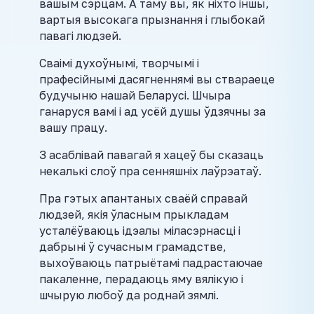
вашым сэрцам. А таму вы, як ніхто іншы,
вартыя высокага прызнання і глыбокай
павагі людзей.
Сваімі духоўнымі, творчымі і
прафесійнымі дасягненнямі вы ствараеце
будучыню нашай Беларусі. Шчыра
ганаруся вамі і ад усёй душы ўдзячны за
вашу працу.
З асаблівай павагай я хацеў бы сказаць
некалькі слоў пра сeнняшніх лаўрэатаў.
Пра гэтых апантаных сваёй справай
людзей, якія ўласным прыкладам
усталёўваюць ідэалы міласэрнасці і
дабрыні ў сучасным грамадстве,
выхоўваюць патрыётамі падрастаючае
пакаленне, перадаюць яму вялікую і
шчырую любоў да роднай зямлі.