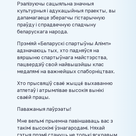
Рэалізуючы сацыяльна значныя
культурныя і адукацыйныя праекты, вы
дапамагаеце зберагчы гістарычную
праўду і спрадвечную спадчыну
беларускага народа.
Прэміяй «Беларускі спартыўны Алімп»
адзначаюць тых, хто падняўся на
вяршыню спартыўнага майстэрства,
пацвердзіў свой найвышэйшы клас
медалямі на важнейшых спаборніцтвах.
Хто прысвяціў сваё жыццё выхаванню
атлетаў і атрымлівае высокія вынікі
сваёй працы.
Паважаныя лаўрэаты!
Мне вельмі прыемна павіншаваць вас з
такімі высокімі ўзнагародамі. Няхай
гэтыя прэміі стануць не толькі яскравым