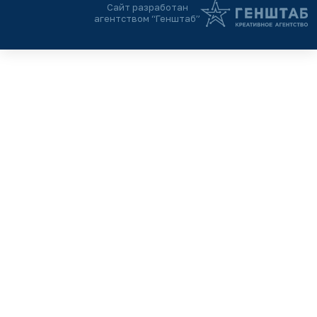
Сайт разработан
агентством “Генштаб”