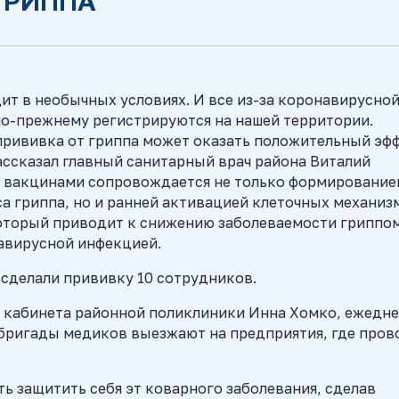
ГРИППА
т в необычных условиях. И все из-за коронавирусно
по-прежнему регистрируются на нашей территории.
 прививка от гриппа может оказать положительный эф
рассказал главный санитарный врач района Виталий
 вакцинами сопровождается не только формирование
а гриппа, но и ранней активацией клеточных механиз
оторый приводит к снижению заболеваемости гриппом
навирусной инфекцией.
сделали прививку 10 сотрудников.
о кабинета районной поликлиники Инна Хомко, ежедн
 бригады медиков выезжают на предприятия, где пров
ть защитить себя эт коварного заболевания, сделав