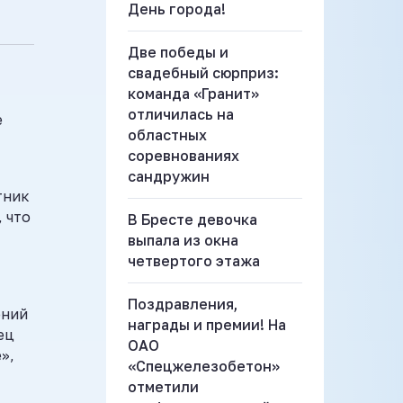
День города!
Две победы и
свадебный сюрприз:
команда «Гранит»
отличилась на
е
областных
соревнованиях
сандружин
тник
 что
В Бресте девочка
выпала из окна
четвертого этажа
Поздравления,
ений
награды и премии! На
ец
ОАО
»,
«Спецжелезобетон»
отметили