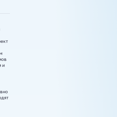
й
фект
м
мов
 и
евно
одят