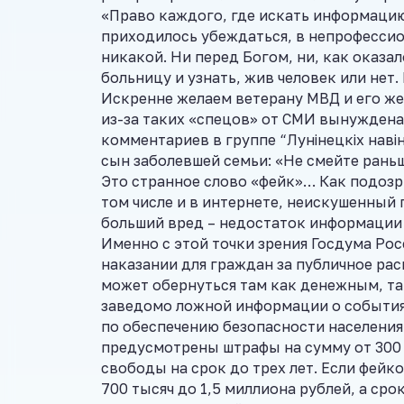
«Право каждого, где искать информацию
приходилось убеждаться, в непрофесси
никакой. Ни перед Богом, ни, как оказал
больницу и узнать, жив человек или нет.
Искренне желаем ветерану МВД и его жен
из-за таких «спецов» от СМИ вынуждена
комментариев в группе “Лунінецкіх наві
сын заболевшей семьи: «Не смейте раньш
Это странное слово «фейк»… Как подозр
том числе и в интернете, неискушенный 
больший вред – недостаток информации 
Именно с этой точки зрения Госдума Ро
наказании для граждан за публичное р
может обернуться там как денежным, та
заведомо ложной информации о события
по обеспечению безопасности населения
предусмотрены штрафы на сумму от 300 д
свободы на срок до трех лет. Если фейк
700 тысяч до 1,5 миллиона рублей, а сро