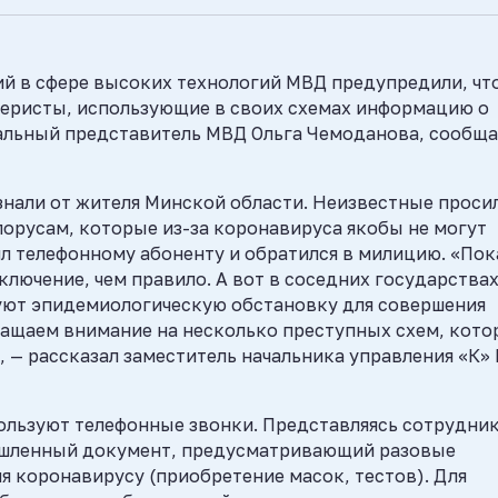
й в сфере высоких технологий МВД предупредили, что
феристы, использующие в своих схемах информацию о
альный представитель МВД Ольга Чемоданова, сообща
знали от жителя Минской области. Неизвестные проси
лорусам, которые из-за коронавируса якобы не могут
ил телефонному абоненту и обратился в милицию. «Пок
ключение, чем правило. А вот в соседних государства
уют эпидемиологическую обстановку для совершения
ращаем внимание на несколько преступных схем, кото
, — рассказал заместитель начальника управления «К»
пользуют телефонные звонки. Представляясь сотрудни
ышленный документ, предусматривающий разовые
 коронавирусу (приобретение масок, тестов). Для