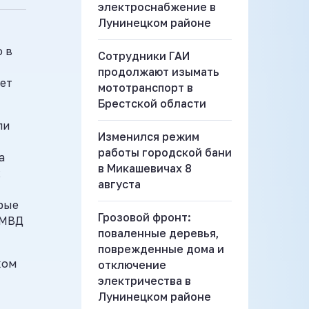
электроснабжение в
Лунинецком районе
 в
Сотрудники ГАИ
продолжают изымать
ет
мототранспорт в
Брестской области
ли
Изменился режим
работы городской бани
а
в Микашевичах 8
х
августа
рые
Грозовой фронт:
 МВД
поваленные деревья,
поврежденные дома и
ком
отключение
электричества в
Лунинецком районе