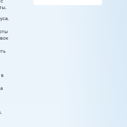
 с
ты.
уса.
т
арты
авок
ять
 в
на
.