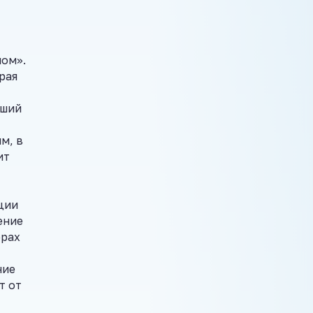
пом».
рая
рший
м, в
ит
ции
ение
ерах
ние
т от