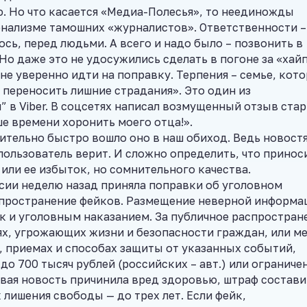
. Но что касается «Медиа-Полесья», то неединожды
онализме тамошних «журналистов». Ответственности –
ось, перед людьми. А всего и надо было – позвонить в
 Но даже это не удосужились сделать в погоне за «хай
е уверенно идти на поправку. Терпения – семье, кото
 переносить лишние страдания». Это один из
н” в Viber. В соцсетях написал возмущенный отзыв ста
е времени хоронить моего отца!».
ительно быстро вошло оно в наш обиход. Ведь новостя
пользователь верит. И сложно определить, что принос
или ее избыток, но сомнительного качества.
ссии неделю назад приняла поправки об уголовном
аспространение фейков. Размещение неверной информа
к и уголовным наказанием. За публичное распростран
х, угрожающих жизни и безопасности граждан, или м
, приемах и способах защиты от указанных событий,
о 700 тысяч рублей (российских – авт.) или ограниче
овая новость причинила вред здоровью, штраф состави
к лишения свободы — до трех лет. Если фейк,