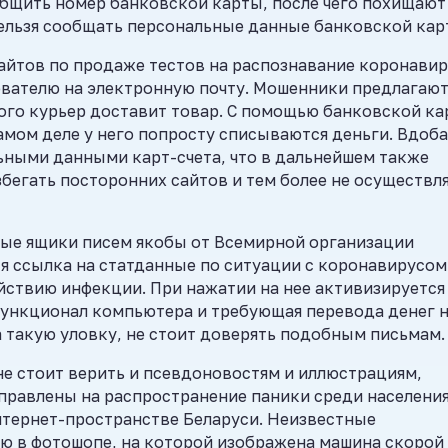
общить номер банковской карты, после чего похищают
нельзя сообщать персональные данные банковской кар
айтов по продаже тестов на распознавание коронавир
ователю на электронную почту. Мошенники предлагаю
того курьер доставит товар. С помощью банковской к
самом деле у него попросту списываются деньги. Вдоб
ными данными карт-счета, что в дальнейшем также
бегать посторонних сайтов и тем более не осуществл
ные ящики писем якобы от Всемирной организации
я ссылка на статданные по ситуации с коронавирусом
йствию инфекции. При нажатии на нее активизируется
ункционал компьютера и требующая перевода денег 
а такую уловку, не стоит доверять подобным письмам.
е стоит верить и псевдоновостям и иллюстрациям,
равлены на распространение паники среди населения
нтернет-пространстве Беларуси. Неизвестные
ю в фотошопе, на которой изображена машина скорой