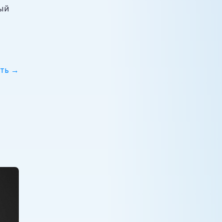
ный
ть →