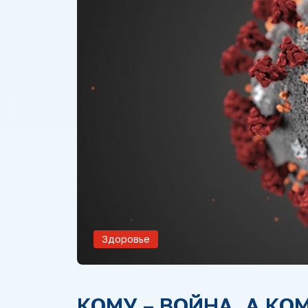
Здоровье
КОМУ – ВОЙНА, А КО