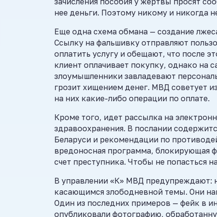
зачисления пособия у жертвы просят со
нее деньги. Поэтому никому и никогда 
Еще одна схема обмана — создание лжес
Ссылку на фальшивку отправляют польз
оплатить услугу и обещают, что после э
клиент оплачивает покупку, однако на 
злоумышленники завладевают персональ
грозит хищением денег. МВД советует из
на них какие-либо операции по оплате.
Кроме того, идет рассылка на электрон
здравоохранения. В послании содержитс
Беларуси и рекомендации по противоде
вредоносная программа, блокирующая ф
счет преступника. Чтобы не попасться н
В управлении «К» МВД предупреждают: н
касающимся злободневной темы. Они нап
Один из последних примеров — фейк в и
опубликовали фотографию, обработанну