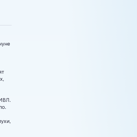
нуне
ят
х,
ИВЛ.
ло.
ухи,