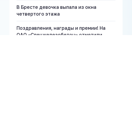
В Бресте девочка выпала из окна
четвертого этажа
Поздравления, награды и премии! На
ОАО «Спецжелезобетон» отметили
профессиональный праздник!
8 жніўня “прамыя лініі” правядуць
прадстаўнікі вертыкалі ўлады ў Брэсце і
Лунінцы
В Лунинце прошло торжественное
мероприятие, посвященное Дню
строителя
Что делать белорусам, чтобы сохранить
мир? Лукашенко назвал простую
формулу