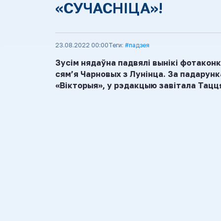
«СУЧАСНІЦА»!
23.08.2022 00:00
Теги:
#падзея
Зусім нядаўна падвялі вынікі фотаконк
сям’я Чарновых з Лунінца. За падарун
«Вікторыя», у рэдакцыю завітала Тацц