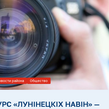
овости района
Общество
С «ЛУНІНЕЦКІХ НАВІН» —