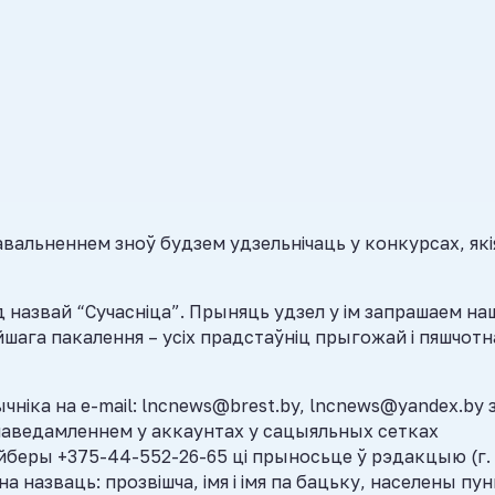
давальненнем зноў будзем удзельнічаць у конкурсах, які
назвай “Сучасніца”. Прыняць удзел у ім запрашаем н
йшага пакалення – усіх прадстаўніц прыгожай і пяшчотн
ніка на e-mail: lncnews@brest.by, lncnews@yandex.by 
паведамленнем у аккаунтах у сацыяльных сетках
айберы +375-44-552-26-65 ці прыносьце ў рэдакцыю (г.
на назваць: прозвішча, імя і імя па бацьку, населены пун