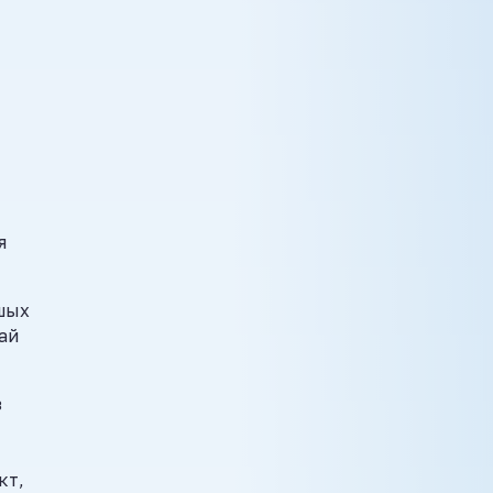
я
ашых
ай
з
кт,