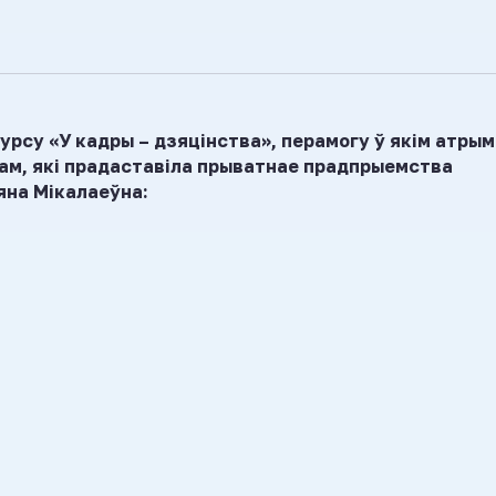
урсу «У кадры – дзяцінства», перамогу ў якім атры
кам, які прадаставіла прыватнае прадпрыемства
яна Мікалаеўна: