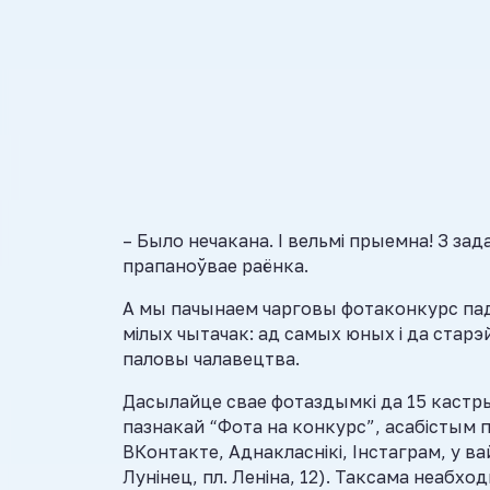
– Было нечакана. І вельмі прыемна! З за
прапаноўвае раёнка.
А мы пачынаем чарговы фотаконкурс пад 
мілых чытачак: ад самых юных і да старэ
паловы чалавецтва.
Дасылайце свае фотаздымкі да 15 кастрыч
пазнакай “Фота на конкурс”, асабістым 
ВКонтакте, Аднакласнікі, Інстаграм, у в
Лунінец, пл. Леніна, 12). Таксама неабход