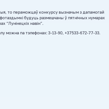
жыя, то пераможцаў конкурсу вызначым з дапамогай
фотаздымкі будуць размешчаны ў пятнічных нумарах
ах “Лунінецкіх навін”.
лу можна па тэлефонах: 3-13-90, +37533-672-77-33.