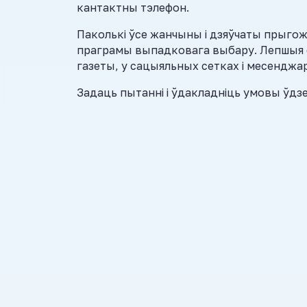
кантактны тэлефон.
Паколькі ўсе жанчыны і дзяўчаты прыго
праграмы выпадковага выбару. Лепшыя 
газеты, у сацыяльных сетках і месенджар
Задаць пытанні і ўдакладніць умовы ўдзе