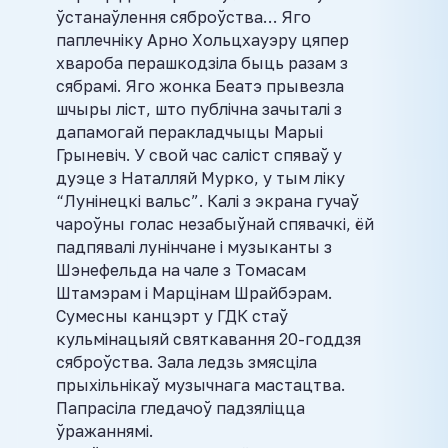
ўстанаўлення сяброўства… Яго
паплечніку Арно Хольцхауэру цяпер
хвароба перашкодзіла быць разам з
сябрамі. Яго жонка Беатэ прывезла
шчыры ліст, што публічна зачыталі з
дапамогай перакладчыцы Марыі
Грыневіч. У свой час саліст спяваў у
дуэце з Наталляй Мурко, у тым ліку
“Лунінецкі вальс”. Калі з экрана гучаў
чароўны голас незабыўнай спявачкі, ёй
падпявалі лунінчане і музыканты з
Шэнефельда на чале з Томасам
Штамэрам і Марцінам Шрайбэрам.
Сумесны канцэрт у ГДК стаў
кульмінацыяй святкавання 20-годдзя
сяброўства. Зала ледзь змясціла
прыхільнікаў музычнага мастацтва.
Папрасіла гледачоў падзяліцца
ўражаннямі.