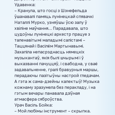
Удавенка:
– Кранула, што госці з Шэнефельда
ўшанавалі памяць лунінецкай спявачкі
Наталлі Мурко, узняўшы ўсю залу ў
хвіліне маўчання… Парадавала, што
цудоўны лунінецкі аркестр працуе з
таленавітымі маладымі салістамі –
Таццянай і Васілём Мартынавымі.
Захапіла непасрэднасць нямецкіх
музыкантаў, якія былі шчырымі і ў
выказванні пачуццяў, і свабодна, у сваё
задавальненне, гралі бравурныя маршы,
перадаючы пазітыўны настрой гледачам.
А гэта ж сама-дзейны калектыў! Музыка
кожнаму зразумела без перакладу, і на
гэтым вечары панавала дзіўная
атмасфера сяброўства.
Урач Васіль Бойка:
– Мой любімы інструмент – скрыпка.