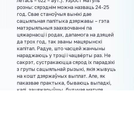
летась – 622 – аўт.). Узрост матуль
розны: сярэднім можна назваць 24-25
год. Свае станоўчыя вынікі дае
сацыяльная палітыка дзяржавы – гэта
матэрыяльныя заахвочванні па
цяжарнасці і родах, дапамога на дзяцей
да трох год, так званы мацярынскі
капітал. Радуе, што часцей жанчыны
нараджаюць у трэці і чацвёрты раз. Не
сакрэт, сустракаюцца сярод іх парадзіхі
з групы сацыяльнай рызыкі, якія жывуць
на кошт дзяржаўных выплат. Але, як
паказвае практыка, бываюць выпадкі,
калі, зацяжарыўшы, будучая матуля
пераглядвае лад жыцця, пераасэнсоўвае
каштоўнасці. Вядома, нікога не
выпісваем без сацыяльнага патранажу:
медработнікі наведваюць сем’і, сочаць,
як гатовы бацькі да сустрэчы з
малышом.