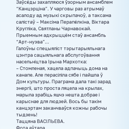
Заўсёды захапляюся ўзорным ансамблем
“Канцэрціна”. У чарговы раз атрымаў
асалоду ад музыкі скрыпачоў, а таксама
салістаў – Максіма Перапёлкіна, Віктара
Кругліка, Святланы Чарнавокай.
Прыемным адкрыццём стаў ансамбль
“Арт-нуэва”…
Галоўны спецыяліст тэрытарыяльнага
цэнтра сацыяльнага абслугоўвання
насельніцтва Ірына Мархотка:
– Стомленая, хацела адпачыць дома на
канапе. Але перасіліла сябе і пайшла ў
Дом культуры. Праграма дала такі зарад
энергіі, што проста ляцела на крылах,
марыла зрабіць яшчэ нешта добрае і
карыснае для людзей. Вось бы такім
канцэртам заканчваўся кожны рабочы
тыдзень!
Таццяна ВАСІЛЬЕВА.
Фота аўтара.