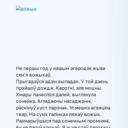
Не першы год у нашым агародзе жыве
сям’я вожыкаў.
Прыгадаўся адзін выпадак. У той дзень
прайшоў дождж. Кароткі, але моцны.
Хмары панесліся далей, выглянула
сонейка. Аглядаючы насаджэнні,
раскінуў куст парэчак. Усмешка асвяціла
твар. На сухіх галінках ляжаў вожык.
Размарыўшыся пад сонечнымі промнямі,
ён не пачуў крокаў. Я ж не стаў палохаць