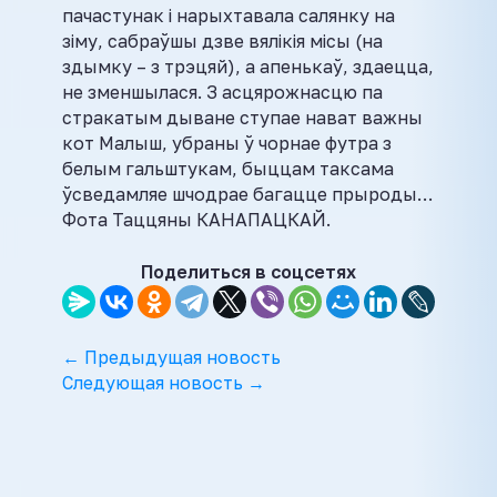
пачастунак і нарыхтавала салянку на
зіму, сабраўшы дзве вялікія місы (на
здымку – з трэцяй), а апенькаў, здаецца,
не зменшылася. З асцярожнасцю па
стракатым дыване ступае нават важны
кот Малыш, убраны ў чорнае футра з
белым гальштукам, быццам таксама
ўсведамляе шчодрае багацце прыроды…
Фота Таццяны КАНАПАЦКАЙ.
Поделиться в соцсетях
← Предыдущая новость
Следующая новость →