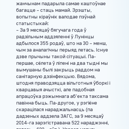
жанчынам падарыла самае каштоўнае
багацце – стаць мамай. Зрэшты,
вопытны кіраўнік валодае пэўнай
статыстыкай:
– За 9 месяцаў бягучага года ў
радзільным аддзяленні ў Лунінцы
адбылося 355 родаў, што на 30 – менш,
чым за аналагічны перыяд летась. Існуе
дзве прычыны такой сітуацыі. Па-
першае, сёлета ў ліпені на два тыдні мы
вымушаны былі закрыць раддом на
санітарную дэзінфекцыю. Вядома,
штодня праводзяцца вільготныя ўборкі і
кварцавыя ачысткі, але падобная
апрацоўка рэжымнага аб’екта таксама
павінна быць. Па-другое, у рэгіёне
скарацілася нараджальнасць (па
дадзеных аддзела ЗАГС, за 9 месяцаў
2014-га зарэгістравана 522 нараджэнні,