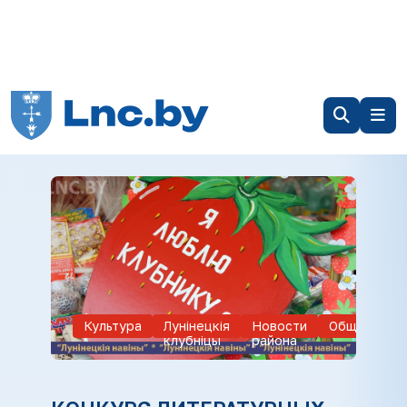
Культура
Лунiнецкiя
Новости
Общество
клубнiцы
района