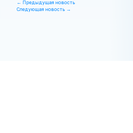
← Предыдущая новость
Следующая новость →
ПОСЛЕДНИЕ МАТЕРИАЛЫ
Все, кто делает Микашевичи лучше!
Праздник в городе гранитодобытчиков
Беларуси
Минчанин прыгнул в воду головой вниз и
сломал шейные позвонки. Он в