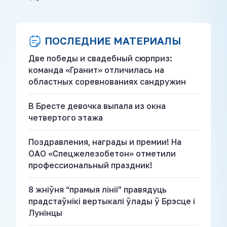
ПОСЛЕДНИЕ МАТЕРИАЛЫ
Две победы и свадебный сюрприз:
команда «Гранит» отличилась на
областных соревнованиях сандружин
В Бресте девочка выпала из окна
четвертого этажа
Поздравления, награды и премии! На
ОАО «Спецжелезобетон» отметили
профессиональный праздник!
8 жніўня “прамыя лініі” правядуць
прадстаўнікі вертыкалі ўлады ў Брэсце і
Лунінцы