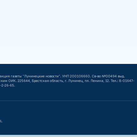
акция газеты "Лунинецкие новости". УНП 200106660. Св-во №00494 выд.
ким ОИК. 225644, Брестская область, г. Лунинец, пл. Ленина, 12. Тел.: 8-01647-
-2-26-65.
ы.