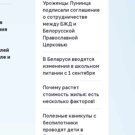
Уроженцы Лунинца
подписали соглашение
о сотрудничестве
я
между БЖД и
ния
Белорусской
Православной
Церковью
елей
ле и
В Беларуси вводятся
изменения в школьном
питании с 1 сентября
Почему растет
стоимость жилья: есть
несколько факторов!
Полезные каникулы с
беспилотники
проводят дети в