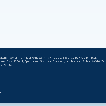
акция газеты "Лунинецкие новости". УНП 200106660. Св-во №00494 выд.
ким ОИК. 225644, Брестская область, г. Лунинец, пл. Ленина, 12. Тел.: 8-01647-
-2-26-65.
ы.