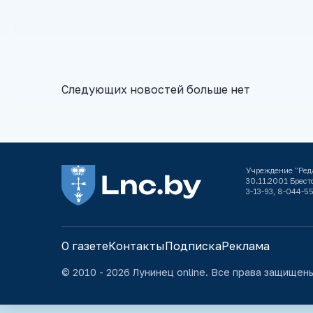
Следующих новостей больше нет
Учреждение "Ред
30.11.2001 Брестс
3-13-93, 8-044-55
О газете
Контакты
Подписка
Реклама
© 2010 - 2026 Лунинец online. Все права защищен