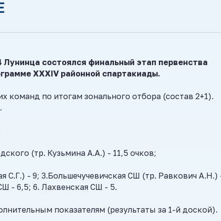
Е
4
Лунинца
состоялся финальный этап первенства
ограмме XXXIV районной спартакиады.
их команд по итогам зонального отбора (состав 2+1).
.
:
кого (тр. Кузьмина А.А.) - 11,5 очков;
С.Г.) - 9; 3.Большечучевичская СШ (тр. Равкович А.Н.) 
СШ - 6,5; 6. Лахвенская СШ - 5.
олнительным показателям (результаты за 1-й доской).