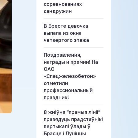
соревнованиях
сандружин
В Бресте девочка
выпала из окна
четвертого этажа
Поздравления,
награды и премии! На
ОАО
«Спецжелезобетон»
отметили
профессиональный
праздник!
8 жніўня “прамыя лініі”
правядуць прадстаўнікі
вертыкалі ўлады ў
Брэсце і Лунінцы