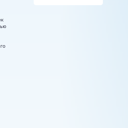
ек
чью
ого