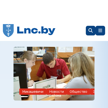
Микашевичи
Новости
Общество
Экономи
района