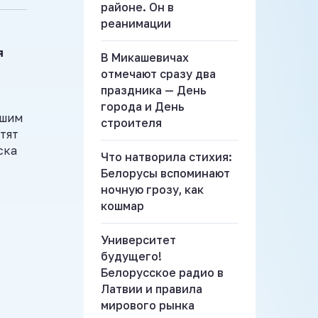
районе. Он в
реанимации
я
В Микашевичах
отмечают сразу два
праздника — День
города и День
ешим
строителя
тят
ска
Что натворила стихия:
Белорусы вспоминают
ночную грозу, как
кошмар
Университет
будущего!
Белорусское радио в
Латвии и правила
мирового рынка