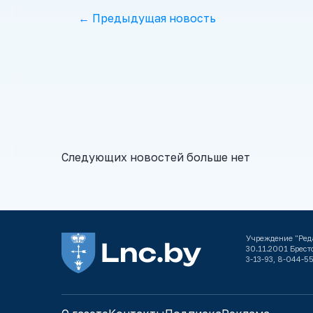
← Предыдущая новость
Следующих новостей больше нет
Учреждение "Ред
30.11.2001 Брестс
3-13-93, 8-044-55