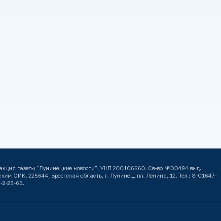
акция газеты "Лунинецкие новости". УНП 200106660. Св-во №00494 выд.
ким ОИК. 225644, Брестская область, г. Лунинец, пл. Ленина, 12. Тел.: 8-01647-
-2-26-65.