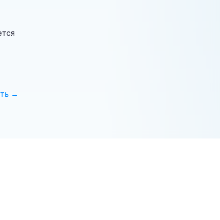
ется
ть →