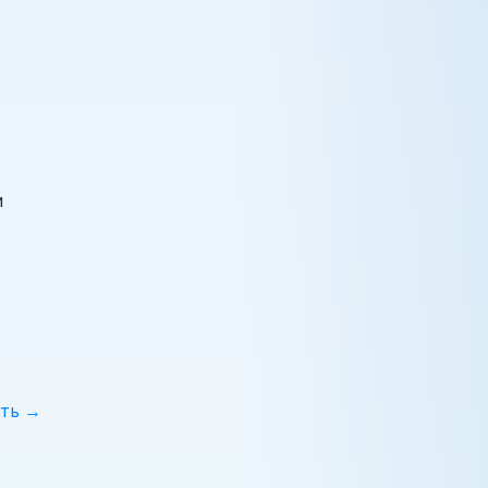
и
ть →