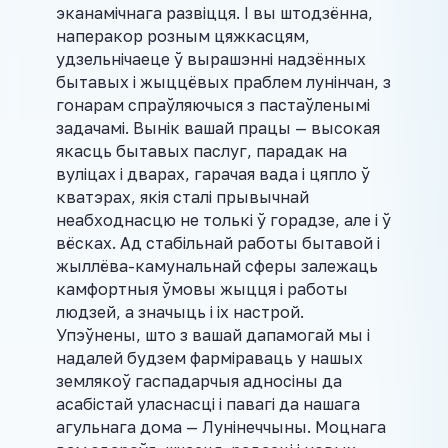
эканамічнага развіцця. I вы штодзённа,
наперакор розным цяжкасцям,
удзельнічаеце ў вырашэнні надзённых
бытавых і жыццёвых праблем лунінчан, з
гонарам спраўляючыся з пастаўленымі
задачамі. Вынік вашай працы — высокая
якасць бытавых паслуг, парадак на
вуліцах і дварах, гарачая вада і цяпло ў
кватэрах, якія сталі прывычнай
неабходнасцю не толькі ў горадзе, але і ў
вёсках. Ад стабільнай работы бытавой і
жыллёва-камунальнай сферы залежаць
камфортныя ўмовы жыцця і работы
людзей, а значыць і іх настрой.
Упэўнены, што з вашай дапамогай мы і
надалей будзем фарміраваць у нашых
землякоў гаспадарчыя адносіны да
асабістай уласнасці і павагі да нашага
агульнага дома — Лунінеччыны. Моцнага