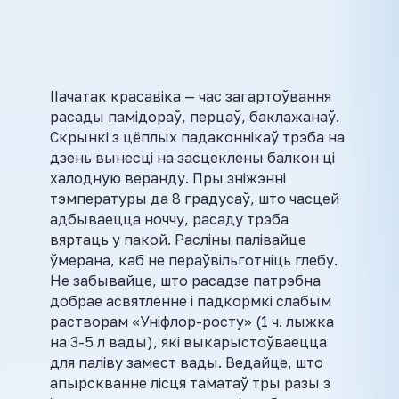
ІІачатак красавіка — час загартоўвання
расады памідораў, перцаў, баклажанаў.
Скрынкі з цёплых падаконнікаў трэба на
дзень вынесці на засцеклены балкон ці
халодную веранду. Пры зніжэнні
тэмпературы да 8 градусаў, што часцей
адбываецца ноччу, расаду трэба
вяртаць у пакой. Расліны палівайце
ўмерана, каб не пераўвільготніць глебу.
Не забывайце, што расадзе патрэбна
добрае асвятленне і падкормкі слабым
растворам «Уніфлор-росту» (1 ч. лыжка
на 3-5 л вады), які выкарыстоўваецца
для паліву замест вады. Ведайце, што
апырскванне лісця таматаў тры разы з