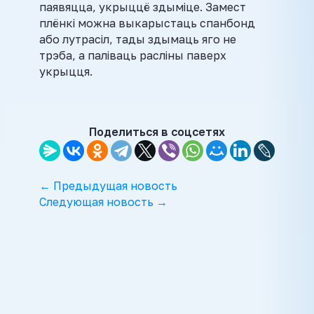
паявяцца, укрыццё здыміце. Замест
плёнкі можна выкарыстаць спанбонд
або лутрасіл, тады здымаць яго не
трэба, а паліваць расліны паверх
укрыцця.
Поделиться в соцсетях
← Предыдущая новость
Следующая новость →