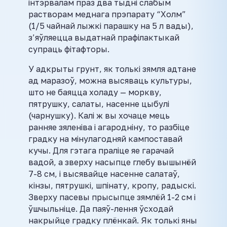
інтэрвалам праз два тыдні слабым
растворам меднага прэпарату “Холм”
(1/5 чайнай лыжкі парашку на 5 л вады),
з’яўляецца выдатнай прафілактыкай
супраць фітафторы.
У адкрыты грунт, як толькі зямля адтане
ад маразоў, можна высяваць культуры,
што не баяцца холаду — моркву,
пятрушку, салаты, насенне цыбулі
(чарнушку). Калі ж вы хочаце мець
ранняе зяленіва і агародніну, то разбіце
градку на мінулагодняй кампоставай
кучы. Для гэтага праліце яе гарачай
вадой, а зверху насыпце глебу вышынёй
7-8 см, і высявайце насенне салатаў,
кінзы, пятрушкі, шпінату, кропу, радыскі.
Зверху пасевы прысыпце зямлёй 1-2 см і
ўшчыльніце. Да паяў-лення ўсходай
накрыйце градку плёнкай. Як толькі яны