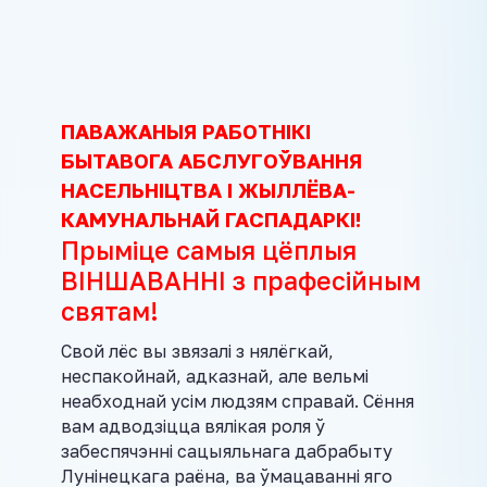
ПАВАЖАНЫЯ РАБОТНІ
КІ
БЫТАВОГА АБСЛУГОЎВАННЯ
НАСЕЛЬНІЦТВА I ЖЫЛЛЁВА-
КАМУНАЛЬНАЙ ГАСПАДАРКІ!
Прыміце самыя цёплыя
ВІНШАВАННІ з прафесійным
святам!
Свой лёс вы звязалі з нялёгкай,
неспакойнай, адказнай, але вельмі
неабходнай усім людзям справай. Сёння
вам адводзіцца вялікая роля ў
забеспячэнні сацыяльнага дабрабыту
Лунінецкага раёна, ва ўмацаванні яго