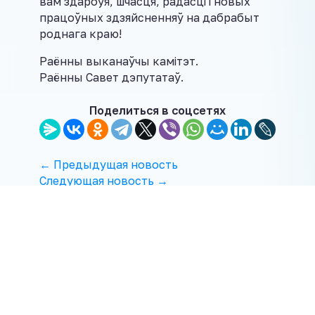
вам здароўя, шчасця, радасці і новых
працоўных здзяйсненняў на дабрабыт
роднага краю!
Раённы выканаўчы камітэт.
Раённы Савет дэпутатаў.
Поделиться в соцсетях
← Предыдущая новость
Следующая новость →