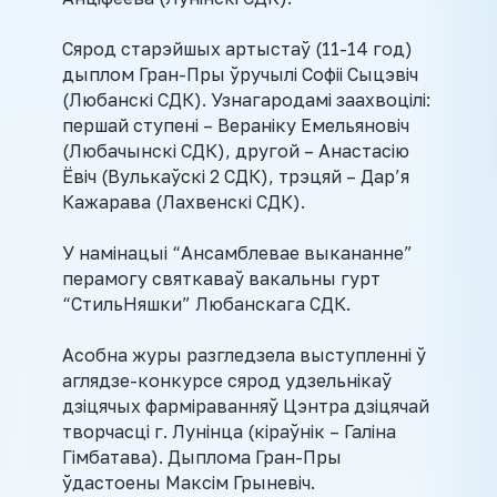
Сярод старэйшых артыстаў (11-14 год)
дыплом Гран-Пры ўручылі Софіі Сыцэвіч
(Любанскі СДК). Узнагародамі заахвоцілі:
першай ступені – Вераніку Емельяновіч
(Любачынскі СДК), другой – Анастасію
Ёвіч (Вулькаўскі 2 СДК), трэцяй – Дар’я
Кажарава (Лахвенскі СДК).
У намінацыі “Ансамблевае выкананне”
перамогу святкаваў вакальны гурт
“СтильНяшки” Любанскага СДК.
Асобна журы разгледзела выступленні ў
аглядзе-конкурсе сярод удзельнікаў
дзіцячых фарміраванняў Цэнтра дзіцячай
творчасці г. Лунінца (кіраўнік – Галіна
Гімбатава). Дыплома Гран-Пры
ўдастоены Максім Грыневіч.