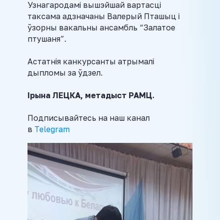
Узнагародамі вышэйшай вартасці
таксама адзначаны Валерый Пташыц і
ўзорны вакальны ансамбль “Залатое
птушаня”.
Астатнія канкурсанты атрымалі
дыпломы за ўдзел.
Ірына ЛЕЦКА, метадыст РАМЦ.
Подписывайтесь на наш канал
в
Telegram