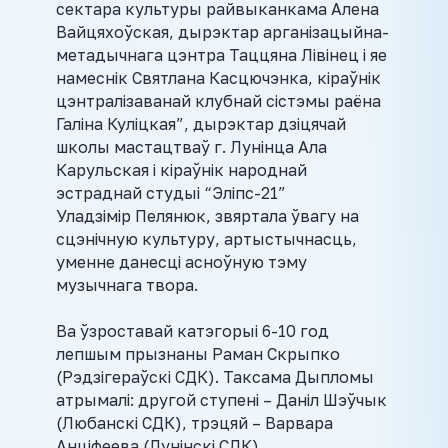
сектара культуры райвыканкама Алена
Вайцяхоўская, дырэктар арганізацыйна-
метадычнага цэнтра Таццяна Лівінец і яе
намеснік Святлана Касцючэнка, кіраўнік
цэнтралізаванай клубнай сістэмы раёна
Галіна Куліцкая”, дырэктар дзіцячай
школы мастацтваў г. Лунінца Ала
Карульская і кіраўнік народнай
эстраднай студыі “Эліпс-21”
Уладзімір Пелянюк, звяртала ўвагу на
сцэнічную культуру, артыстычнасць,
уменне данесці асноўную тэму
музычнага твора.
Ва ўзроставай катэгорыі 6-10 год
лепшым прызнаны Раман Скрыпко
(Рэдзігераўскі СДК). Таксама Дыпломы
атрымалі: другой ступені – Даніл Шэўчык
(Любанскі СДК), трэцяй – Варвара
Анціфеева (Лунінскі СДК).