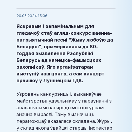
20.05.2024 15:06
Яскравым і запамінальным для
гледачоў стаў агляд-конкурс ваенна-
патрыятычнай песні “Жыву любоўю да
Беларусі”, прымеркаваны да 80-
годдзя вызвалення Рэспублікі
Беларусь ад нямецка-фашысцких
захопнікаў. Яго арганізатарам
выступіў наш цэнтр, а сам канцэрт
прайшоў у Лунінецкім ГДК.
Узровень канкурэнцыі, выканаўчае
майстэрства ўдзельнікаў у параўнанні з
аналагічнымі папярэднімі конкурсамі
значна выраслі. Таму вызначыць
пераможцаў аказалася складана. Журы,
у склад якога ўвайшлі старшы інспектар