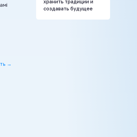
хранить традиции и
амі
создавать будущее
ть →