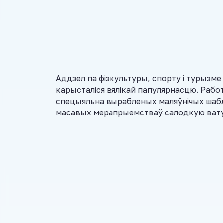
Аддзел па фізкультуры, спорту і турызме
карысталіся вялікай папулярнасцю. Работ
спецыяльна вырабленых маляўнічых шабл
масавых мерапрыемстваў салодкую вату 