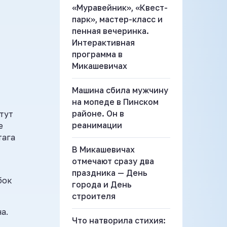
«Муравейник», «Квест-
парк», мастер-класс и
пенная вечеринка.
Интерактивная
программа в
Микашевичах
Машина сбила мужчину
на мопеде в Пинском
районе. Он в
 тут
реанимации
е
тага
В Микашевичах
отмечают сразу два
праздника — День
бок
города и День
строителя
а.
Что натворила стихия: