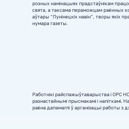
розных намінацыях прадстаўнікам працоў
свята, а таксама пераможцам раённых к
аўтары “Лунінецкіх навін”, творы якіх 
нумара газеты.
Работнікі райспажыўтаварыства і ОРС НО
разнастайнымі прысмакамі і напіткамі. Н
раёна дапамаглі ў арганізацыі работы з д