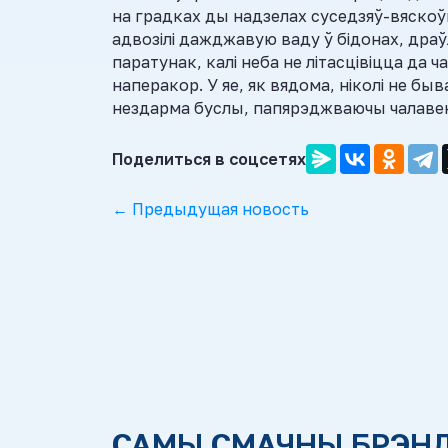
на градках ды надзелах суседзяў-вяскоўц
адвозілі дажджавую ваду ў бідонах, драў
паратунак, калі неба не літасцівіцца да 
наперакор. У яе, як вядома, ніколі не быва
нездарма буслы, папярэджваючы чалавека
Поделиться в соцсетях
← Предыдущая новость
САМЫ СМАЧНЫ БРЭН