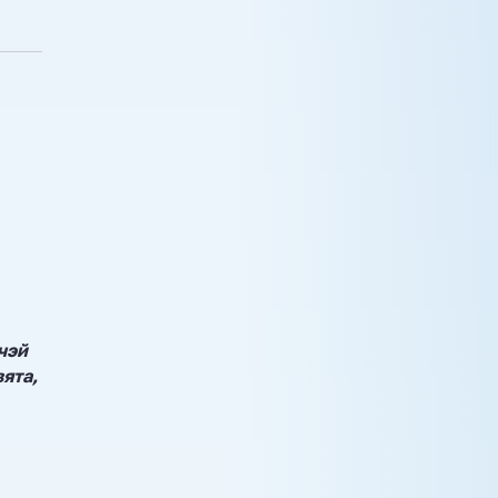
чэй
вята,