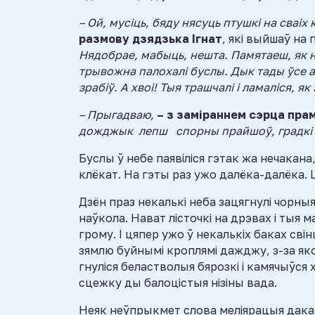
– Ой, мусіць, бяду нясуць птушкі на сваіх 
размову дзядзька Ігнат
, які выйшаў на
Нядобрае, мабыць, нешта. Памятаеш, як нек
трывожна палохалі буслы. Дык тады ўсе а
зрабіў. А хвоі! Тыя трашчалі і ламаліся, як 
– Прыгадваю,
– з заміраннем сэрца пра
дожджык лепш спорны прайшоў, градкі 
Буслы ў небе паявіліся гэтак жа нечакана
клёкат. На гэты раз ужо далёка-далёка. Ц
Дзён праз некалькі неба зацягнулі чорныя
наўкола. Нават лісточкі на дрэвах і тыя 
грому. І цяпер ужо ў некалькіх баках сві
зямлю буйнымі кроплямі дажджу, з-за яког
гнуліся беластволыя бярозкі і камячыўся
сцежку ды балоцістыя нізіны вада.
Неяк неўпрыкмет слова меліярацыя дакац