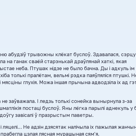
ню абудзіў трывожны клёкат буслоў. Здавалася, сэрцу
ла на ганак сваёй старэнькай драўлянай хаткі, якая
чыстае неба. Птушак нідзе не было бачна. Ды і адкуль ім
іба толькі пралётам, вельмі рэдка паяўляліся птушкі. Н
 і мясціны глухія. Можа іншая прычына адводзіла іх ад гэ
а не заўважала. І ледзь толькі сонейка вынырнула з-за
 шматлікія постаці буслоў. Яны лёгка парылі аднекуль у 
адоўгу завісалі ў празрыстым паветры.
і і ляцелі… Не адзін дзясятак налічыла іх пажылая жанчын
прабегла цэлая лясная мурашыная сям’я.