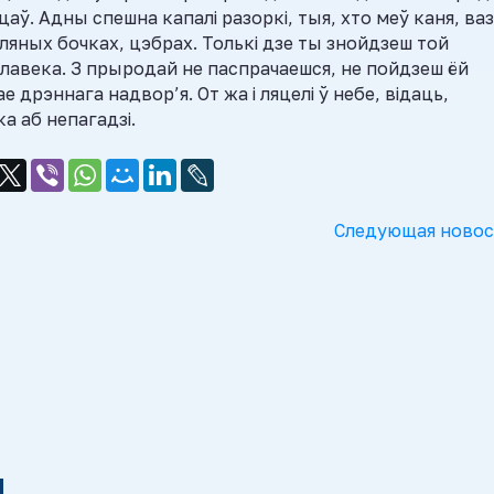
аў. Адны спешна капалі разоркі, тыя, хто меў каня, ваз
ляных бочках, цэбрах. Толькі дзе ты знойдзеш той
чалавека. З прыродай не паспрачаешся, не пойдзеш ёй
е дрэннага надвор’я. От жа і ляцелі ў небе, відаць,
 аб непагадзі.
Следующая новос
Д