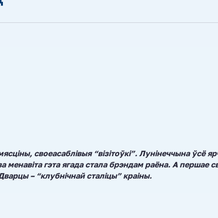
мясціны, своеасаблівыя “візітоўкі”. Лунінеччына ўсё яр
а менавіта гэта ягада стала брэндам раёна. А першае с
Дварцы – “клубнічнай сталіцы” краіны.