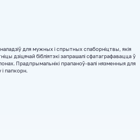
 наладзіў для мужных і спрытных спаборніцтвы, якія
ніцы дзіцячай бібліятэкі запрашалі сфатаграфавацца ў
онах. Прадпрымальнікі прапаноў-валі нязменныя для
і папкорн.