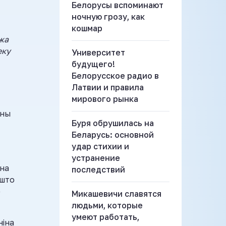
Белорусы вспоминают
ночную грозу, как
кошмар
 жа
еку
Университет
будущего!
Белорусское радио в
Латвии и правила
мирового рынка
жны
Буря обрушилась на
Беларусь: основной
удар стихии и
устранение
 на
последствий
 што
ю
Микашевичи славятся
людьми, которые
умеют работать,
ніна