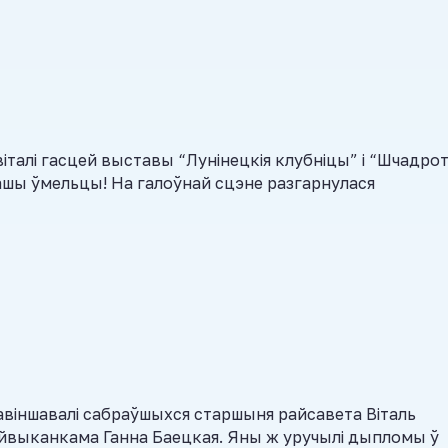
талі гасцей выставы “Лунінецкія клубніцы” і “Шчадро
ашы ўмельцы! На галоўнай сцэне разгарнулася
авіншавалі сабраўшыхся старшыня райсавета Віталь
райвыканкама Ганна Баецкая. Яны ж уручылі дыпломы ў