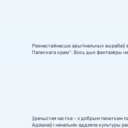
Разнастайнасцю арыгінальных вырабаў ві
Палескага краю”. Вось дык фантазёры н
ўрачыстая частка – з добрым пачаткам п
Адзішчаў і начальнік аддзела культуры 