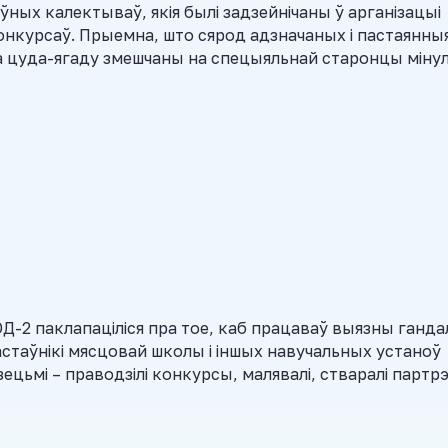
ных калектываў, якія былі задзейнічаны ў арганізацыі
онкурсаў. Прыемна, што сярод адзначаных і пастаянны
пра цуда-ягаду змешчаны на спецыяльнай старонцы міну
Д-2 паклапаціліся пра тое, каб працаваў выязны ганда
астаўнікі мясцовай школы і іншых навучальных устаноў
зецьмі – праводзілі конкурсы, малявалі, стваралі партр