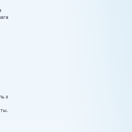
я
лага
ль з
эты.