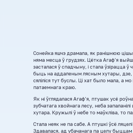
Сонейка яшчэ драмала, як ранішнюю цішы
няма месца ў грудзях. Цётка Агаф’я выйш
засталася ў спадчыну, і стала ўзірацца ў 
быць на аддаленым лясным хутары, дзе, х
сяліліся тут буслы. Ці хат было мала, а мо
патаемнага краю.
Як ні ўглядалася Агаф’я, птушак усё роўн
зубчатага хвойнага лесу, неба запаланілі
хутара. Кружылі ў небе то маўкліва, то п
Стала неяк не па сабе. А птушкі ўсё ляцел
Здавалася, ад убачанага па целу быццам 