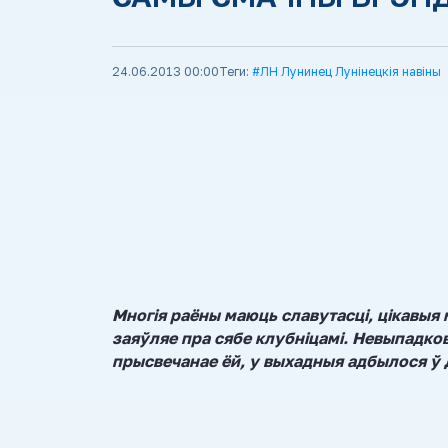
24.06.2013 00:00
Теги:
#ЛН Лунинец Лунінецкія навіны
Многія раёны маюць славутасці, цікавыя 
заяўляе пра сябе клубніцамі. Невыпадков
прысвечанае ёй, у выхадныя адбылося ў 