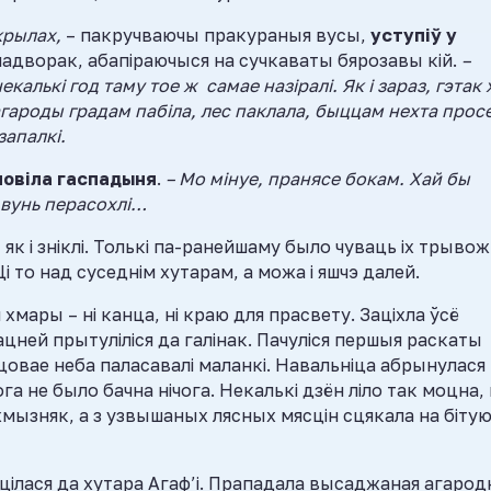
крылах,
– пакручваючы пракураныя вусы,
уступіў у
 падворак, абапіраючыся на сучкаваты бярозавы кій.
–
алькі год таму тое ж самае назіралі. Як і зараз, гэтак
гароды градам пабіла, лес паклала, быццам нехта прос
запалкі.
мовіла гаспадыня
.
– Мо мінуе, пранясе бокам. Хай бы
вунь перасохлі…
, як і зніклі. Толькі па-ранейшаму было чуваць іх трыво
і то над суседнім хутарам, а можа і яшчэ далей.
 хмары – ні канца, ні краю для прасвету. Заціхла ўсё
мацней прытуліліся да галінак. Пачуліся першыя раскаты
нцовае неба паласавалі маланкі. Навальніца абрынулася
а не было бачна нічога. Некалькі дзён ліло так моцна,
 хмызняк, а з узвышаных лясных мясцін сцякала на біту
ілася да хутара Агаф’і. Прападала высаджаная агарод