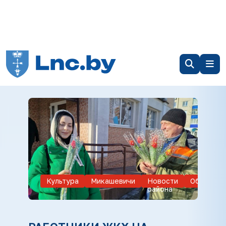
Культура
Микашевичи
Новости
Обществ
района