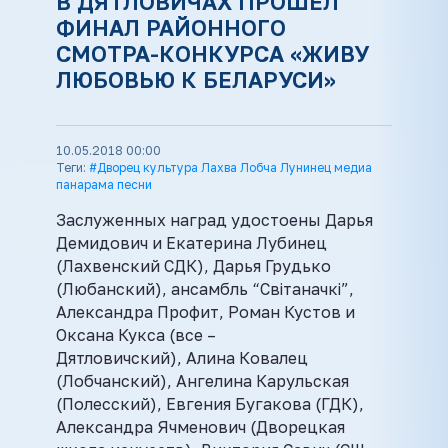
В ДЯТЛОВИЧАХ ПРОШЕЛ
ФИНАЛ РАЙОННОГО
СМОТРА-КОНКУРСА «ЖИВУ
ЛЮБОВЬЮ К БЕЛАРУСИ»
10.05.2018 00:00
Теги:
#Дворец культура Лахва Лобча Лунинец медиа
панарама песни
Заслуженных наград удостоены Дарья
Демидович и Екатерина Лубинец
(Лахвенский СДК), Дарья Грудько
(Любанский), ансамбль “Світаначкі”,
Александра Профит, Роман Кустов и
Оксана Кукса (все –
Дятловичский), Алина Ковалец
(Лобчанский), Ангелина Карульская
(Полесский), Евгения Бугакова (ГДК),
Александра Ячменович (Дворецкая