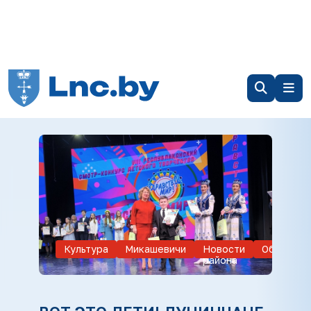
Культура
Микашевичи
Новости
Обществ
района