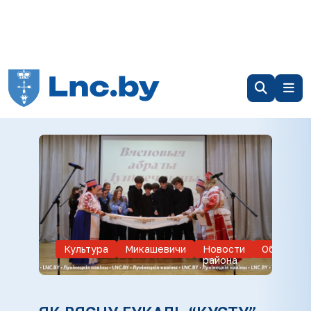
Культура
Микашевичи
Новости
Обществ
района