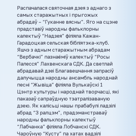
Распачалася святочная дзея з аднаго з
самых старажытных і прыгожых
абрадаў – “Гуканне вясны”. Яго на сцэне
прадставіў народны фальклорны
калектыў “Надзея” філіяла Кажан-
Гарадоцкая сельская бібліятэка-клуб.
Яшчэ з адным старажытным абрадам
“Вербачкі” пазнаёміў калектыў “Росы
Палесся” Лахвенскага СДК. Да светлай
абрадавай дзеі Благавешчання запрасіў
далучыцца народны ансамбль народнай
песні “Жывіца” філіяла Вулькаўскі 1
Цэнтр культуры і народнай творчасці, які
паказаў сапраўдную тэатралізаваную
дзею. Як калісьці нашы прабабулі ладзілі
абрад “З ралцэм”, прадэманстраваў
народны фальклорны калектыў
“Лабчанка” філіяла Лобчанскі СДК.
Чароўную “Кусту” па хатах вадзілі