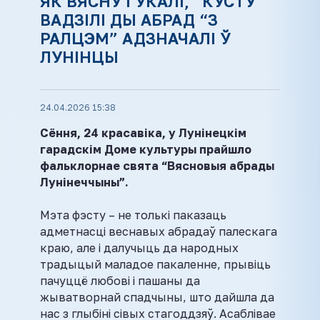
ЯК ВЯСНУ ГУКАЛІ, “КУСТУ”
ВАДЗІЛІ ДЫ АБРАД “З
РАЛЦЭМ” АДЗНАЧАЛІ Ў
ЛУНІНЦЫ
24.04.2026 15:38
Сёння, 24 красавіка, у Лунінецкім
гарадскім Доме культуры прайшло
фальклорнае свята “Вясновыя абрады
Лунінеччыны”.
Мэта фэсту – не толькі паказаць
адметнасці веснавых абрадаў палескага
краю, але і далучыць да народных
традыцый маладое пакаленне, прывіць
пачуццё любові і пашаны да
жыватворнай спадчыны, што дайшла да
нас з глыбіні сівых стагоддзяў. Асаблівае