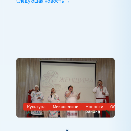
Следующая новость →
Культура
Микашевичи
Новости
Обществ
района