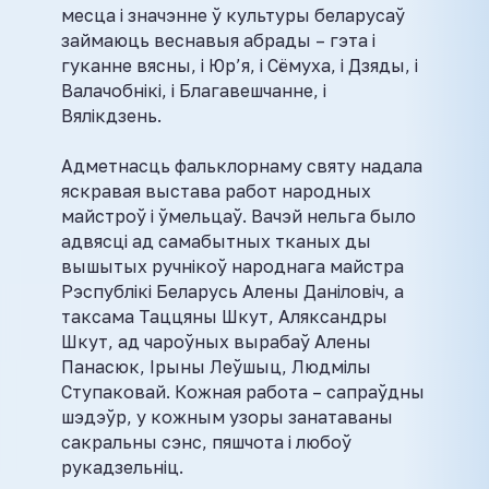
месца і значэнне ў культуры беларусаў
займаюць веснавыя абрады – гэта і
гуканне вясны, і Юр’я, і Сёмуха, і Дзяды, і
Валачобнікі, і Благавешчанне, і
Вялікдзень.
Адметнасць фальклорнаму святу надала
яскравая выстава работ народных
майстроў і ўмельцаў. Вачэй нельга было
адвясці ад самабытных тканых ды
вышытых ручнікоў народнага майстра
Рэспублікі Беларусь Алены Даніловіч, а
таксама Таццяны Шкут, Аляксандры
Шкут, ад чароўных вырабаў Алены
Панасюк, Ірыны Леўшыц, Людмілы
Ступаковай. Кожная работа – сапраўдны
шэдэўр, у кожным узоры занатаваны
сакральны сэнс, пяшчота і любоў
рукадзельніц.