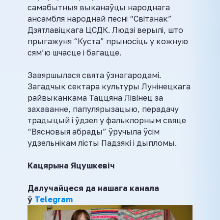
самабытныя выканаўцы народнага
ансамбля народнай песні “Світанак”
Дзятлавіцкага ЦСДК. Людзі верылі, што
прыгажуня “Куста” прыносіць у кожную
сям’ю шчасце і багацце.
Завяршылася свята ўзнагародамі.
Загадчык сектара культуры Лунінецкага
райвыканкама Таццяна Лівінец за
захаванне, папулярызацыю, перадачу
традыцый і ўдзел у фальклорным свяце
“Вясновыя абрады” ўручыла ўсім
удзельнікам лісты Падзякі і дыпломы.
Кацярына Яцушкевіч
Далучайцеся да нашага канала
ў
Telegram