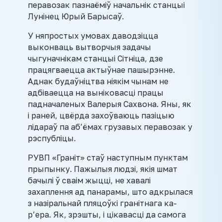
перавозак пазнаёміў начальнік станцыі
Лунінец Юрый Барысаў.
У няпростых умовах даводзіцца
выконваць вытворчыя задачы
чыгуначнікам станцыі Сітніца, дзе
працягваецца актыўнае пашырэнне.
Аднак будаўніцтва ніякім чынам не
адбіваецца на выніковасці працы
падначаленых Валерыя Сахвона. Яны, як
і раней, цвёрда захоўваюць пазіцыю
лідараў па аб’ёмах грузавых перавозак у
рэспубліцы.
РУВП «Граніт» стаў наступным пунктам
прыпынку. Пажылыя людзі, якія шмат
бачылі ў сваім жыцці, не хавалі
захаплення ад панарамы, што адкрылася
з назіральнай пляцоўкі гранітнага ка-
р’ера. Як, зрэшты, і цікавасці да самога