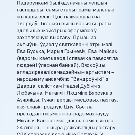
Падарункамі былі адзначаны лепшыя
гаспадары, самы стары і самы маленькі
жыхары вёскі. Цне пашчасціла і на
творцаў. Тканыя і вышываныя вырабы
здольных майстрых аформіліся ў
захапляючую выставу. Прызы за
актыўны ўдзел у святкаванні атрымалі
Ева Буська, Марыя Грыневіч, Ева Майсак
(вядомы кветкавод і спявачка павесяліла
людзей і ўласнай байкай). Вяскоўцы
апладзіравалі самадзейным артыстам –
народнаму ансамблю “Вандроўнікі” з
Дварца, салісткам Надзеі Дубініч з
Любачына, Наталлі і Людміле Бярозка з
Азярніцы. Гучалі вершы мясцовых паэтаў,
якія славілі родную Цну. Светла
прыгадалі пісьменніка-радзімазнаўцу
Мікалая Калінковіча, дзень памяці якога –
24 ліпеня… І шчыра дзякавалі дырэктару
СДК старасце вёскі Ніне Патурай. У