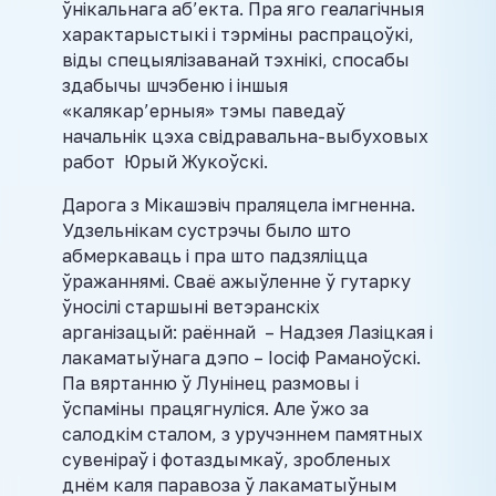
ўнікальнага аб’екта. Пра яго геалагічныя
характарыстыкі і тэрміны распрацоўкі,
віды спецыялізаванай тэхнікі, спосабы
здабычы шчэбеню і іншыя
«калякар’ерныя» тэмы паведаў
начальнік цэха свідравальна-выбуховых
работ Юрый Жукоўскі.
Дарога з Мікашэвіч праляцела імгненна.
Удзельнікам сустрэчы было што
абмеркаваць і пра што падзяліцца
ўражаннямі. Сваё ажыўленне ў гутарку
ўносілі старшыні ветэранскіх
арганізацый: раённай – Надзея Лазіцкая і
лакаматыўнага дэпо – Іосіф Раманоўскі.
Па вяртанню ў Лунінец размовы і
ўспаміны працягнуліся. Але ўжо за
салодкім сталом, з уручэннем памятных
сувеніраў і фотаздымкаў, зробленых
днём каля паравоза ў лакаматыўным