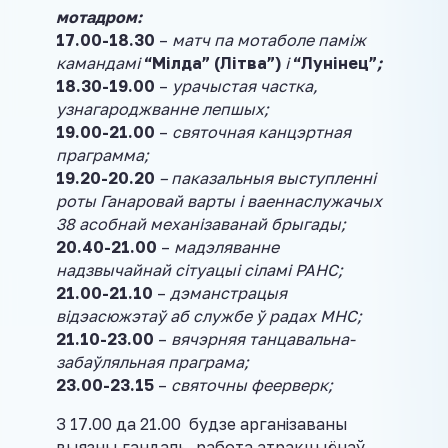
мотадром:
17.00-18.30
–
матч па мотаболе паміж
камандамі
“Мілда” (Літва”)
і
“Лунінец”
;
18.30-19.00
–
урачыстая частка,
узнагароджванне лепшых;
19.00-21.00
–
святочная канцэртная
праграмма;
19.20-20.20
– паказальныя выступленні
роты Ганаровай варты і ваеннаслужачых
38 асобнай механізаванай брыгады;
20.40-21.00
–
мадэляванне
надзвычайнай сітуацыі сіламі РАНС;
21.00-21.10
–
дэманстрацыя
відэасюжэтаў аб службе ў радах МНС;
21.10-23.00
–
вячэрняя танцавальна-
забаўляльная праграма;
23.00-23.15
–
святочны феерверк;
З 17.00 да 21.00 будзе арганізаваны
выязны гандаль, работа атракцыёнаў