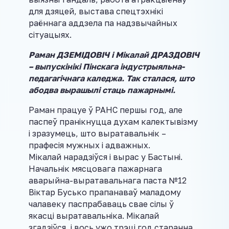
для дзяцей, выстава спецтэхнікі
раённага аддзела па надзвычайных
сітуацыях.
Раман ДЗЕМІДОВІЧ і Мікалай ДРАЗДОВІЧ
– выпускінікі Пінскага індустрыяльна-
педагагічнага каледжа. Так сталася, што
абодва вырашылі стаць пажарнымі.
Раман працуе ў РАНС першы год, але
паспеў пранікнуцца духам калектывізму
і зразумець, што выратавальнік –
прафесія мужных і адважных.
Мікалай нарадзіўся і вырас у Бастыні.
Начальнік мясцовага пажарнага
аварыйна-выратавальнага паста №12
Віктар Бусько прапанаваў маладому
чалавеку паспрабаваць свае сілы ў
якасці выратавальніка. Мікалай
згадзіўся, і вось ужо трэці год старанна