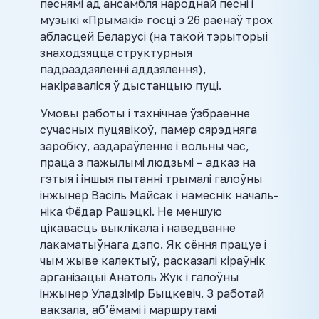
песнямі ад ансамбля народнай песні і
музыкі «Прымакі» госці з 26 раёнаў трох
абласцей Беларусі (на такой тэрыторыі
знаходзяцца структурныя
падраздзяленні аддзялення),
накіраваліся ў дыстанцыю пуці.
Умовы работы і тэхнічнае ўзбраенне
сучасных пуцявікоў, памер сярэдняга
заробку, аздараўленне і вольны час,
праца з пажылымі людзьмі – адказ на
гэтыя і іншыя пытанні трымалі галоўны
інжынер Васіль Майсак і намеснік началь-
ніка Фёдар Рашэцкі. Не меншую
цікавасць выклікала і наведванне
лакаматыўнага дэпо. Як сёння працуе і
чым жыве калектыў, расказалі кіраўнік
арганізацыі Анатоль Жук і галоўны
інжынер Уладзімір Быцкевіч. З работай
вакзала, аб’ёмамі і маршрутамі