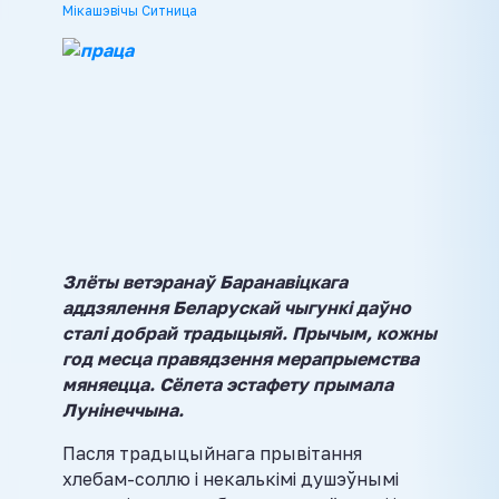
Мікашэвічы Ситница
Злёты ветэранаў Баранавіцкага
аддзялення Беларускай чыгункі даўно
сталі добрай традыцыяй. Прычым, кожны
год месца правядзення мерапрыемства
мяняецца. Сёлета эстафету прымала
Лунінеччына.
Пасля традыцыйнага прывітання
хлебам-соллю і некалькімі душэўнымі