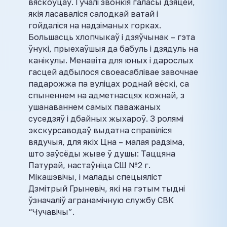
вяскоўцаў. Гучалі звонкія галасы дзяцей,
якія ласаваліся салодкай ватай і
гойдаліся на надзіманых горках.
Большасць хлопчыкаў і дзяўчынак – гэта
ўнукі, прыехаўшыя да бабуль і дзядуль на
канікулы. Менавіта для юных і дарослых
гасцей адбылося своеасаблівае завочнае
падарожжа па вуліцах роднай вёскі, са
спыненнем на адметнасцях кожнай, з
ушанаваннем самых паважаных
суседзяў і дбайных жыхароў. З ролямі
экскурсаводаў выдатна справіліся
вядучыя, для якіх Цна – малая радзіма,
што заўсёды жыве ў душы: Таццяна
Патурай, настаўніца СШ №2 г.
Мікашэвічы, і малады спецыяліст
Дзмітрый Грыневіч, які на гэтым тыдні
ўзначаліў агранамічную службу СВК
“Чучавічы”.