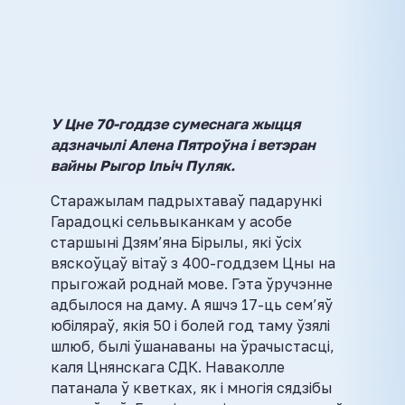
У Цне 70-годдзе сумеснага жыцця
адзначылі Алена Пятроўна і ветэран
вайны Рыгор Ільіч Пуляк.
Старажылам падрыхтаваў падарункі
Гарадоцкі сельвыканкам у асобе
старшыні Дзям’яна Бірылы, які ўсіх
вяскоўцаў вітаў з 400-годдзем Цны на
прыгожай роднай мове. Гэта ўручэнне
адбылося на даму. А яшчэ 17-ць сем’яў
юбіляраў, якія 50 і болей год таму ўзялі
шлюб, былі ўшанаваны на ўрачыстасці,
каля Цнянскага СДК. Наваколле
патанала ў кветках, як і многія сядзібы