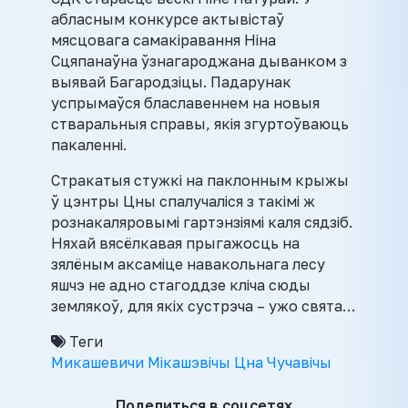
абласным конкурсе актывістаў
мясцовага самакіравання Ніна
Сцяпанаўна ўзнагароджана дыванком з
выявай Багародзіцы. Падарунак
успрымаўся блаславеннем на новыя
стваральныя справы, якія згуртоўваюць
пакаленні.
Стракатыя стужкі на паклонным крыжы
ў цэнтры Цны спалучаліся з такімі ж
рознакаляровымі гартэнзіямі каля сядзіб.
Няхай вясёлкавая прыгажосць на
зялёным аксаміце навакольнага лесу
яшчэ не адно стагоддзе кліча сюды
землякоў, для якіх сустрэча – ужо свята…
Теги
Микашевичи
Мікашэвічы
Цна
Чучавічы
Поделиться в соцсетях