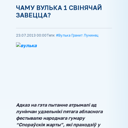
ЧАМУ ВУЛЬКА 1 СВІНЯЧАЙ
ЗАВЕЦЦА?
23.07.2013 00:00
Теги:
#Вулька Гранит Лунинец
Адказ на гэта пытанне атрымалі ад
лунінчан удзельнікі пятага абласнога
фестывалю народнага гумару
“Спораўскія жарты”, які праходзіў у