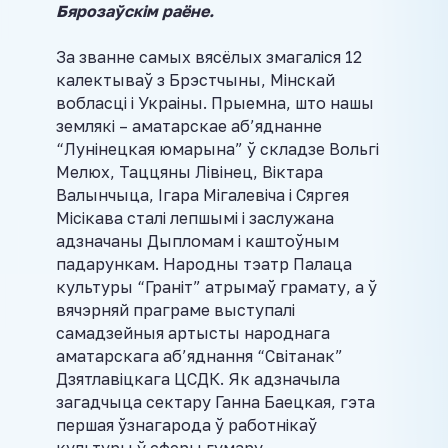
Бярозаўскім раёне.
За званне самых вясёлых змагаліся 12
калектываў з Брэстчыны, Мінскай
вобласці і Украіны. Прыемна, што нашы
землякі – аматарскае аб’яднанне
“Лунінецкая юмарына” ў складзе Вольгі
Мелюх, Таццяны Лівінец, Віктара
Валынчыца, Ігара Мігалевіча і Сяргея
Місікава сталі лепшымі і заслужана
адзначаны Дыпломам і каштоўным
падарункам. Народны тэатр Палаца
культуры “Граніт” атрымаў грамату, а ў
вячэрняй праграме выступалі
самадзейныя артысты народнага
аматарскага аб’яднання “Світанак”
Дзятлавіцкага ЦСДК. Як адзначыла
загадчыца сектару Ганна Баецкая, гэта
першая ўзнагарода ў работнікаў