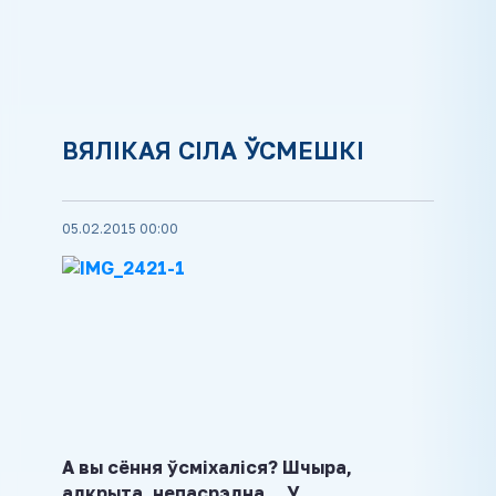
ВЯЛІКАЯ СІЛА ЎСМЕШКІ
05.02.2015 00:00
А вы сёння ўсміхаліся? Шчыра,
адкрыта, непасрэдна… У