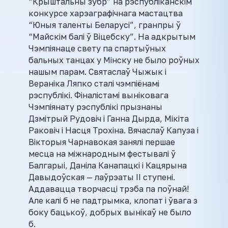
“Крыштальны зубр” на рэспубліканскім
конкурсе харэаграфічнага мастацтва
“Юныя таленты Беларусі”, гранпры ў
“Майскім балі ў Віцебску”. На адкрытым
Чэмпіянаце свету па спартыўных
бальных танцах у Мінску не было роўных
нашым парам. Святаслаў Чыжык і
Вераніка Ляпко сталі чэмпіёнамі
рэспублікі. Фіналістамі выніковага
Чэмпіянату рэспублікі прызнаны
Дзмітрый Рудовіч і Ганна Дырда, Мікіта
Раковіч і Насця Трохіна. Вячаслаў Капуза і
Вікторыя Чарнавокая занялі першае
месца на міжнародным фестывалі ў
Балгарыі, Даніла Канапацкі і Кацярына
Давыдоўская — лаўрэаты II ступені.
Аддавацца творчасці трэба па поўнай!
Але калі б не падтрымка, клопат і ўвага з
боку бацькоў, добрых вынікаў не было
б.