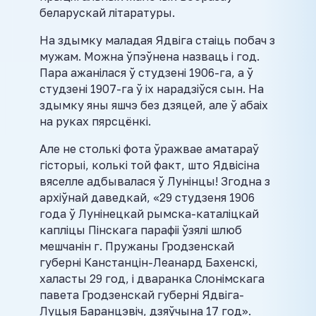
беларускай літаратуры.
На здымку маладая Ядвіга стаіць побач з
мужам. Можна ўпэўнена назваць і год.
Пара ажанілася ў студзені 1906-га, а ў
студзені 1907-га ў іх нарадзіўся сын. На
здымку яны яшчэ без дзяцей, але ў абаіх
на руках пярсцёнкі.
Але не столькі фота ўражвае аматараў
гісторыі, колькі той факт, што Ядвісіна
вяселле адбывалася ў Лунінцы! Згодна з
архіўнай даведкай, «29 студзеня 1906
года ў Лунінецкай рымска-каталіцкай
капліцы Пінскага парафіі ўзялі шлюб
мешчанін г. Пружаны Гродзенскай
губерні Канстанцін-Леанард Бахенскі,
халасты 29 год, і дваранка Слонімскага
павета Гродзенскай губерні Ядвіга-
Луцыя Баранцэвіч, дзяўчына 17 год».