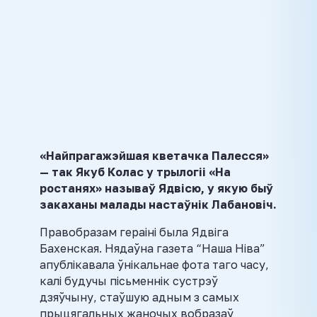
«Найпрагажэйшая кветачка Палесся»
— так Якуб Колас у трылогіі «На
ростанях» называў Ядвісю, у якую быў
закаханы малады настаўнік Лабановіч.
Правобразам гераіні была Ядвіга
Бахенская. Нядаўна газета “Наша Ніва”
апублікавала ўнікальнае фота таго часу,
калі будучы пісьменнік сустрэў
дзяўчыну, стаўшую адным з самых
прыцягальных жаночых вобразаў