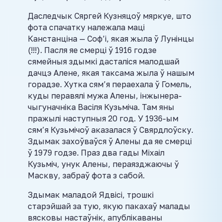
Даследчык Сяргей Кузняцоў мяркуе, што
фота спачатку належала маці
Канстанціна — Соф’і, якая жыла ў Лунінцы
(!!!). Пасля яе смерці ў 1916 годзе
сямейныя здымкі дасталіся малодшай
дачцэ Алене, якая таксама жыла ў нашым
горадзе. Хутка сям’я пераехала ў Гомель,
куды перавялі мужа Алены, інжынера-
чыгуначніка Васіля Кузьміча. Там яны
пражылі наступныя 20 год. У 1936-ым
сям’я Кузьмічоў аказалася ў Свярдлоўску.
Здымак захоўваўся ў Алены да яе смерці
ў 1979 годзе. Праз два гады Міхаіл
Кузьміч, унук Алены, пераязджаючы ў
Маскву, забраў фота з сабой.
Здымак маладой Ядвісі, трошкі
старэйшай за тую, якую пакахаў малады
вясковы настаўнік, апублікаваны