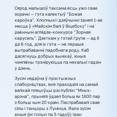
Сярод малышоў таксама ёсць ужо свае
зорачкі — гэта калектыў “Божая
кароўка”. Хлопчыкі і дзяўчынкі занялі 1-ае
месца ў «Майскім балі ў Віцебску” і на
раённым аглядзе-конкурсе “Зорная
карусель”. Дзеткам у гэтай групе — ад 6
да 8 год, для іх гэта — не першыя
выпрабаванні падобнага роду. Каб
дасягнуць добрых вынікаў, юныя
чэмпіёны трэніруюцца па некалькі гадзін
у дзень.
Зусім нядаўна ў прэстыжных
спаборніцтвах, якія праходзілі на самай
вялікай пляцоўцы рэспублікі “Мінск-
арэна”, прынялі ўдзел больш як 1600 пар
з больш чым 20 краін. Паспрабавалі свае
сілы і танцоры з Лунінца. Яшчэ зусім
юныя (ім толькі па 5 гадоў) Іван