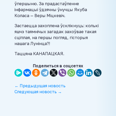
ўпершыню. За прадастаўленне
інфармацыі ўдзячны ўнучцы Якуба
Коласа — Веры Міцкевіч.
Застаецца захоплена ўсклікнуць: колькі
яшчэ таямнічых загадак захоўвае такая
сціплая, на першы погляд, гісторыя
нашага Лунінца?!
Таццяна КАНАПАЦКАЯ.
Поделиться в соцсетях
← Предыдущая новость
Следующая новость →