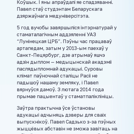
Коўшык.
I яны апраўдалі яе спадзяванні.
Павел стаў студэнтам Беларускага
дзяржаўнага медуніверсітэта.
5 год вучобы завяршыліся інтэрнатурай у
стаматалагічным аддзяленні УАЗ
“Лунінецкая ЦРБ”. Пэўны час працаваў
артапедам, затым у 2013-ым паехаў у
Санкт-Пецярбург, дзе атрымаў яшчэ
адзін дыплом — медыцынскай акадэміі
паслядыпломнай адукацыі. Суровы
клімат паўночнай сталіцы Расіі не
падышоў нашаму земляку, і Павел
вярнуўся дамоў. З лютага 2014 года
прымае пацыентаў у стаматпаліклініцы.
Заўтра практычна ўсе ўстановы
адукацыі адчыняць дзверы для сваіх
выпускнікоў. Павел Садзько з-за пэўных
жыццёвых абставін не зможа завітаць на