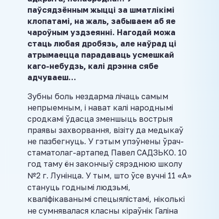
паўсядзённым жыцці за шматлікімі
клопатамі, на жаль, забываем аб яе
чароўным уздзеянні. Нагодай можа
стаць любая дробязь, але наўрад ці
атрымаецца парадаваць усмешкай
каго-небудзь, калі дрэнна сябе
адчуваеш…
Зубны боль нездарма лічаць самым
непрыемным, і нават калі народнымі
сродкамі ўдасца зменшыць вострыя
праявы захворвання, візіту да медыкаў
не пазбегнуць. У гэтым упэўнены ўрач-
стаматолаг-артапед Павел САДЗЬКО. 10
год таму ён закончыў сярэднюю школу
№2 г. Лунінца.
У тым, што ўсе вучні 11 «А»
стануць годнымі людзьмі,
кваліфікаванымі спецыялістамі, ніколькі
не сумнявалася класны кіраўнік Галіна