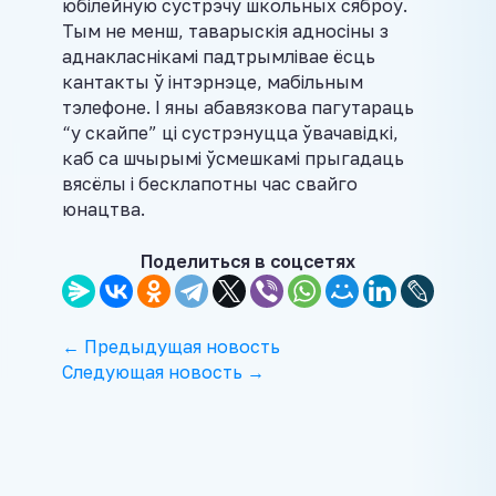
юбілейную сустрэчу школьных сяброў.
Тым не менш, таварыскія адносіны з
аднакласнікамі падтрымлівае ёсць
кантакты ў інтэрнэце, мабільным
тэлефоне. I яны абавязкова пагутараць
“у скайпе” ці сустрэнуцца ўвачавідкі,
каб са шчырымі ўсмешкамі прыгадаць
вясёлы і бесклапотны час свайго
юнацтва.
Поделиться в соцсетях
← Предыдущая новость
Следующая новость →