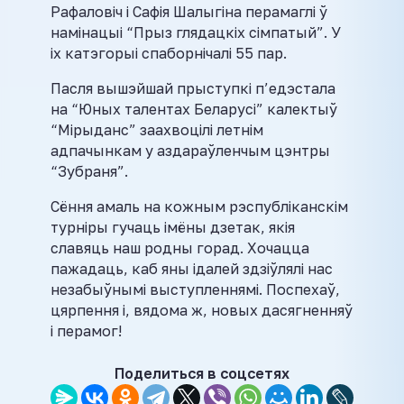
Рафаловіч і Сафія Шалыгіна перамаглі ў
намінацыі “Прыз глядацкіх сімпатый”. У
іх катэгорыі спаборнічалі 55 пар.
Пасля вышэйшай прыступкі п’едэстала
на “Юных талентах Беларусі” калектыў
“Мірыданс” заахвоцілі летнім
адпачынкам у аздараўленчым цэнтры
“Зубраня”.
Сёння амаль на кожным рэспубліканскім
турніры гучаць імёны дзетак, якія
славяць наш родны горад. Хочацца
пажадаць, каб яны ідалей здзіўлялі нас
незабыўнымі выступленнямі. Поспехаў,
цярпення і, вядома ж, новых дасягненняў
і перамог!
Поделиться в соцсетях