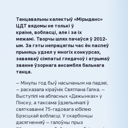
Танцавальны калектыў «Мірыданс»
ЦДТ вядомы не толькі ў
краіне, вобласці, але і за іх
межамі. Творчы шлях пачаўся ў 2012-
ым. За гэты непрацяглы час ён паспеў
прыняць удзел у многіх конкурсах,
заваяваў сімпатыі гледачоў і атрымаў
званне ўзорнага ансамбля бальнага
танца.
— Мінулы год быў насычаным на падзеі,
— расказала кіраўнік Святлана Галка. —
Выступілі на абласных «Дажынках» у
Пінску, а таксама ўдзельнічалі ў
святкаванні 75-гадовага юбілею
Брэсцкай вобласці. У скарбонцы
дасягненняў — галоўны прыз