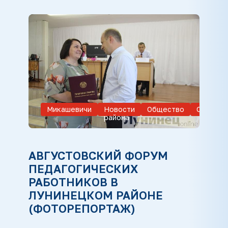
Микашевичи
Новости
Общество
Образов
района
АВГУСТОВСКИЙ ФОРУМ
ПЕДАГОГИЧЕСКИХ
РАБОТНИКОВ В
ЛУНИНЕЦКОМ РАЙОНЕ
(ФОТОРЕПОРТАЖ)