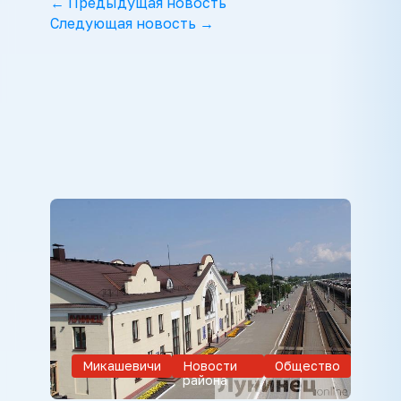
← Предыдущая новость
Следующая новость →
Микашевичи
Новости
Общество
района