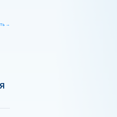
ть →
Я