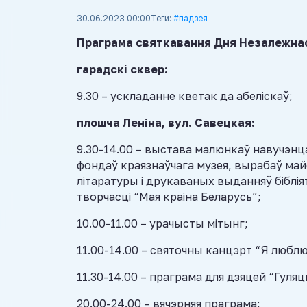
30.06.2023 00:00
Теги:
#падзея
Праграма святкавання Дня Незалежнасці
гарадскі сквер:
9.30 – ускладанне кветак да абеліскаў;
плошча Леніна, вул. Савецкая:
9.30-14.00 – выстава малюнкаў навучэнц
фондаў краязнаўчага музея, вырабаў ма
літаратуры і друкаваных выданняў біблія
творчасці “Мая краіна Беларусь”;
10.00-11.00 – урачысты мітынг;
11.00-14.00 – святочны канцэрт “Я люблю 
11.30-14.00 – праграма для дзяцей “Гуляц
20.00-24.00 – вячэрняя праграма;