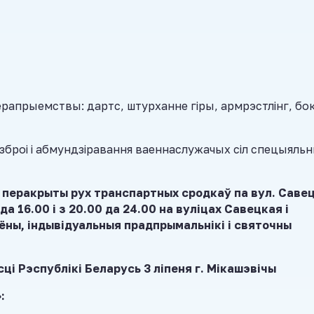
рапрыемствы: дартс, штурханне гіры, армрэстлінг, бок
 зброі і абмундзіравання ваеннаслужачых сіл спецыяль
зе перакрыты рух транспартных сродкаў па вул. Саве
да 16.00 і з 20.00 да 24.00 на вуліцах Савецкая і
ны, індывідуальныя прадпрымальнікі і святочны
і Рэспублікі Беларусь 3 ліпеня г. Мікашэвічы
: