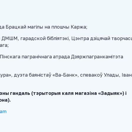
к да Брацкай магілы на плошчы Каржа;
 ДМШМ, гарадской бібліятэкі, Цэнтра дзіцячай творчасц
ага;
 Пінскага пагранічнага атрада Дзяржпагранкамітэта
Аура», дуэта баяністаў «Ва-Банк», спевакоў Улады, Іван
зны гандаль (тэрыторыя каля магазіна «Задыяк») і
на).
ram