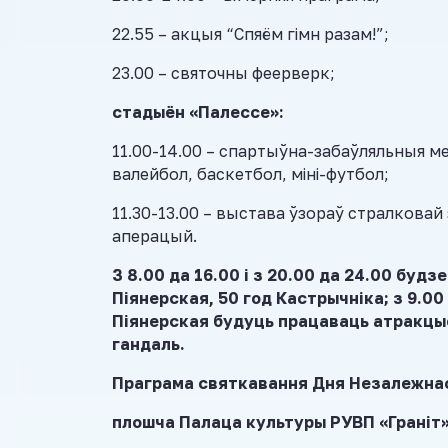
22.55 – акцыя “Спяём гімн разам!”;
23.00 – святочны феерверк;
стадыён «Палессе»:
11.00-14.00 – спартыўна-забаўляльныя ме
валейбол, баскетбол, міні-футбол;
11.30-13.00 – выстава ўзораў стралковай
аперацый.
З 8.00 да 16.00 і з 20.00 да 24.00 буд
Піянерская, 50 год Кастрычніка; з 9.00 
Піянерская будуць працаваць атракцыё
гандаль.
Праграма святкавання Дня Незалежнасц
плошча Палаца культуры РУВП «Граніт»