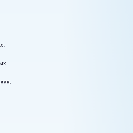
с,
ных
цкая,