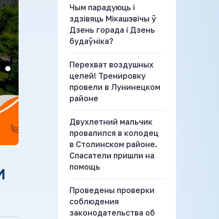
Чым парадуюць і
здзівяць Мікашэвічы ў
Дзень горада і Дзень
будаўніка?
Перехват воздушных
целей! Тренировку
провели в Лунинецком
районе
Двухлетний мальчик
провалился в колодец
в Столинском районе.
Спасатели пришли на
помощь
И
Проведены проверки
соблюдения
законодательства об