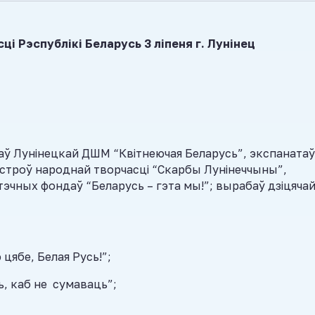
 Рэспублікі Беларусь 3 ліпеня г. Лунінец
аў Лунінецкай ДШМ “Квітнеючая Беларусь”, экспанатаў
йстроў народнай творчасці “Скарбы Лунінеччыны”,
тэчных фондаў “Беларусь – гэта мы!”; вырабаў дзіцяча
цябе, Белая Русь!”;
ь, каб не сумаваць”;