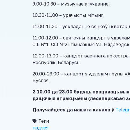
9.00-10.30 – музычнае агучванне;
10.30-11.00 – урачысты мітынг;
11.00-11.30 – ускладанне вянкоў і квета
11.00-12.00 – святочны канцэрт з удзелам
СШ №1, СШ №2 і гімназіі імя У.І. Нядзведск
12.00-13.00 – канцэрт ваеннага аркестра
Рэспублікі Беларусь;
20.00-23.00 – канцэрт з удзелам групы «
Буслая.
З 10.00 да 23.00 будуць працаваць выя
дзіцячыя атракцыёны (лесапаркавая зо
Далучайцеся да нашага канала ў
Teleg
Теги
падзея