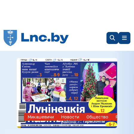
Микашевичи
Новости
Общество
Реклама
района