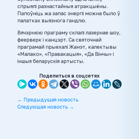
спрыялі разнастайныя атракцыёны.
Папоўніць жа запас энергіі можна было ў
палатках выязнога гандлю.
Вячэрнюю праграму склалі лазернае шоу,
феерверк і канцэрт. Са святочнай
праграмай прыехалі Жанэт, калектывы
«Малако», «Правакацыя», «Да Вінчы» і
іншыя беларускія артысты.
Поделиться в соцсетях
← Предыдущая новость
Следующая новость →