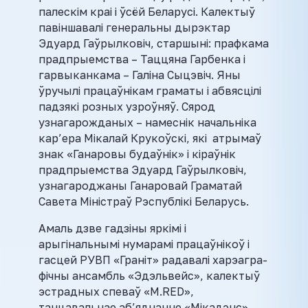
палескім краі і ўсёй Беларусі. Калектыў
павіншавалі генеральны дырэктар
Эдуард Гаўрылковіч, старшыні: прафкама
прадпрыемства – Таццяна Гарбенка і
гарвыканкама – Галіна Сыцэвіч. Яны
ўручылі працаўнікам граматы і абвясцілі
падзякі розных узроўняў. Сярод
узнагарожданых – намеснік начальніка
кар’ера Мікалай Крукоўскі, які атрымаў
знак «Ганаровы будаўнік» і кіраўнік
прадпрыемства Эдуард Гаўрылковіч,
узнагароджаны Ганаровай Граматай
Савета Міністраў Рэспублікі Беларусь.
Амаль дзве гадзіны яркімі і
арыгінальнымі нумарамі працаўнікоў і
гасцей РУВП «Граніт» радавалі харэагра-
фічны ансамбль «Эдэльвейс», калектыў
эстрадных спеваў «M.RED»,
танцавальнае аб’яднанне «Мікадэнс»,