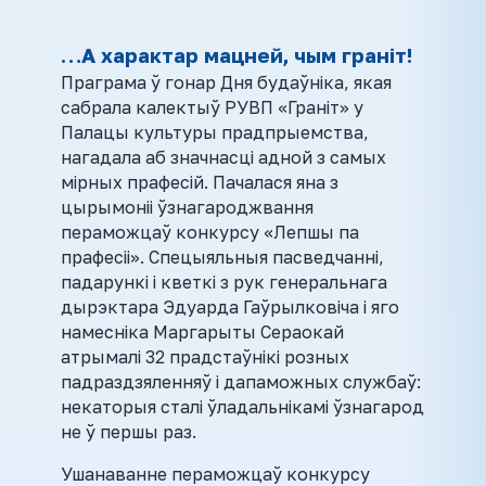
…А характар мацней, чым граніт!
Праграма ў гонар Дня будаўніка, якая
сабрала калектыў РУВП «Граніт» у
Палацы культуры прадпрыемства,
нагадала аб значнасці адной з самых
мірных прафесій. Пачалася яна з
цырымоніі ўзнагароджвання
пераможцаў конкурсу «Лепшы па
прафесіі». Спецыяльныя пасведчанні,
падарункі і кветкі з рук генеральнага
дырэктара Эдуарда Гаўрылковіча і яго
намесніка Маргарыты Сераокай
атрымалі 32 прадстаўнікі розных
падраздзяленняў і дапаможных службаў:
некаторыя сталі ўладальнікамі ўзнагарод
не ў першы раз.
Ушанаванне пераможцаў конкурсу