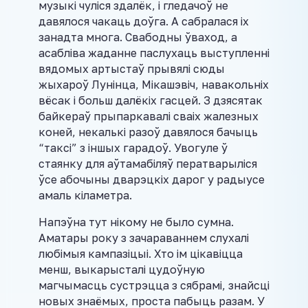
музыкі чуліся здалёк, і гледачоў не
давялося чакаць доўга. А сабралася іх
занадта многа. Свабодны ўваход, а
асабліва жаданне паслухаць выступленні
вядомых артыстаў прывялі сюды
жыхароў Лунінца, Мікашэвіч, навакольніх
вёсак і больш далёкіх гасцей. З дзясятак
байкераў прыпаркавалі сваіх жалезных
коней, некалькі разоў давялося бачыць
“таксі” з іншых гарадоў. Увогуле ў
стаянку для аўтамабіляў ператварыліся
ўсе абочыны дварэцкіх дарог у радыусе
амаль кіламетра.
Напэўна тут нікому не было сумна.
Аматары року з зачараваннем слухалі
любімыя кампазіцыі. Хто ім цікавіцца
менш, выкарысталі цудоўную
магчымасць сустрэцца з сябрамі, знайсці
новых знаёмых, проста пабыць разам. У