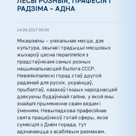
ЛЁСЫ РОЗНЫЯ, ПРАФЕСІЯ І
РАДЗІМА – АДНА
14.08.2017 00:00
Мікашэвічы – унікальнае месца, дзе
культура, звычаі і традыцыі мясцовых
жыхароў цесна перапляліся з
прадстаўнікамі самых розных
нацыянальнасцей былога СССР.
Невялікіпалескі горад стаў другой
радзімай для рускіх, украінцаў,
прыбалтаў, казахаў і іншых народнасцей
дзякуючы будаўнічай галіне, у якой яны
знайшлі прымяненне сваім ведам і
ўменням. Невыпадкова прафесійнае
свята працаўнікоў гэтай сферы, якое
сумясцілі з Днём горада, тут
адзначаецца з асаблівым размахам.