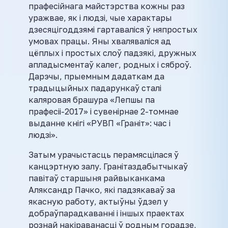
прафесійнага майстэрства кожны раз
уражвае, як і людзі, чые характары
дзесяцігоддзямі гартаваліся ў няпростых
умовах працы. Яны хваляваліся ад
цёплых і простых слоў падзякі, дружных
апладысментаў калег, родных і сяброў.
Дарэчы, прыемным дадаткам да
традыцыйных падарункаў сталі
каляровая брашура «Лепшы па
прафесіі-2017» і сувенірнае 2-томнае
выданне кнігі «РУВП «Граніт»: час і
людзі».
Затым урачыстасць перамясцілася ў
канцэртную залу. Гранітаздабытчыкаў
павітаў старшыня райвыканкама
Аляксандр Пачко, які падзякаваў за
якасную работу, актыўны ўдзел у
добраўпарадкаванні і іншых праектах
рознай накіраванасці ў родным горадзе,