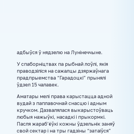
адбыўся ў нядзелю на Лунінеччыне.
У спаборніцтвах па рыбнай лоўлі, якія
праводзіліся на сажалцы дзяржаўнага
прадпрыемства “Гарадоцкі” прынялі
ўдзел 15 чалавек.
Аматары мелі права карыстацца адной
вудай з паплавочнай снасцю і адным
кручком. Дазвалялася выкарыстоўваць
любыя нажыўкі, насадкі і прыкормкі.
Пасля жараб’ёўкі кожны ўдзельнік заняў
свой сектар і на тры гадзіны “затаіўся”