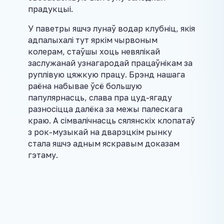
прадукцыі.
У паветры яшчэ лунаў водар клубніц, якія
адпалыхалі тут яркім чырвоным
колерам, стаўшы хоць невялікай
заслужанай узнагародай працаўнікам за
руплівую цяжкую працу. Брэнд нашага
раёна набывае ўсё большую
папулярнасць, слава пра цуд-ягаду
разносіцца далёка за межы палескага
краю. А сімвалічнасць сялянскіх клопатаў
з рок-музыкай на дварэцкім рынку
стала яшчэ адным яскравым доказам
гэтаму.