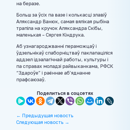
на беразе.
Больш за ўсіх па вазе і колькасці злавіў
Аляксандр Ванюк, самая вялікая рыбіна
трапіла на кручок Аляксандра Скібы,
маленькая – Сяргея Кіндрука.
Аб узнагароджванні пераможцаў і
ўдзельнікаў спаборніцтваў паклапаціліся
аддзел ідэалагічнай работы, культуры і
па справах моладзі райвыканкама, РФСК
“Здароўе” і раённае аб’яднанне
прафсаюзаў.
Поделиться в соцсетях
← Предыдущая новость
Следующая новость →