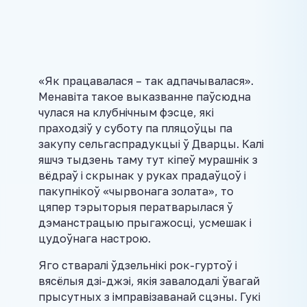
«Як працавалася – так адпачывалася».
Менавіта такое выказванне паўсюдна
чулася на клубнічным фэсце, які
праходзіў у суботу па пляцоўцы па
закупу сельгаспрадукцыі ў Дварцы. Калі
яшчэ тыдзень таму тут кіпеў мурашнік з
вёдраў і скрынак у руках прадаўцоў і
пакупнікоў «чырвонага золата», то
цяпер тэрыторыя ператварылася ў
дэманстрацыю прыгажосці, усмешак і
цудоўнага настрою.
Яго стваралі ўдзельнікі рок-гуртоў і
вясёлыя дзі-джэі, якія завалодалі ўвагай
прысутных з імправізаванай сцэны. Гукі