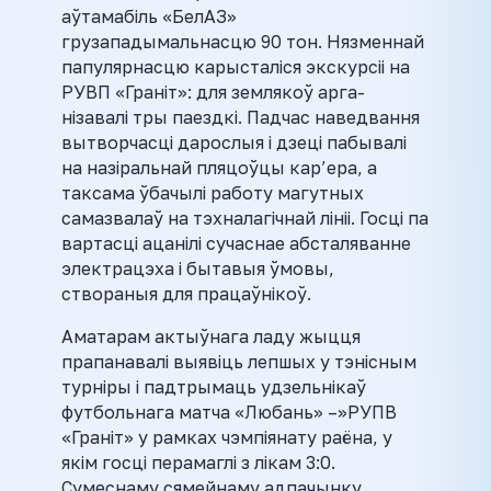
аўтамабіль «БелАЗ»
грузападымальнасцю 90 тон. Нязменнай
папулярнасцю карысталіся экскурсіі на
РУВП «Граніт»: для землякоў арга-
нізавалі тры паездкі. Падчас наведвання
вытворчасці дарослыя і дзеці пабывалі
на назіральнай пляцоўцы кар’ера, а
таксама ўбачылі работу магутных
самазвалаў на тэхналагічнай лініі. Госці па
вартасці ацанілі сучаснае абсталяванне
электрацэха і бытавыя ўмовы,
створаныя для працаўнікоў.
Аматарам актыўнага ладу жыцця
прапанавалі выявіць лепшых у тэнісным
турніры і падтрымаць удзельнікаў
футбольнага матча «Любань» –»РУПВ
«Граніт» у рамках чэмпіянату раёна, у
якім госці перамаглі з лікам 3:0.
Сумеснаму сямейнаму адпачынку