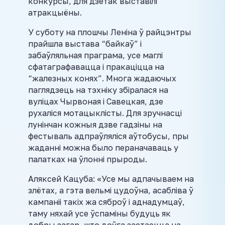
конкурсы, для дзетак выставілі
атракцыёны.
У суботу на плошчы Леніна ў райцэнтры
прайшла выстава “байкаў” і
забаўляльная праграма, усе маглі
сфатаграфавацца і пракаціцца на
“жалезных конях”. Многа жадаючых
паглядзець на тэхніку збіралася на
вуліцах Чырвоная і Савецкая, дзе
рухаліся мотацыклісты. Для зручнасці
лунінчан кожныя дзве гадзіны на
фестываль адпраўляліся аўтобусы, пры
жаданні можна было пераначаваць у
палатках на ўлонні прыроды.
Аляксей Кацуба: «Усе мы адпачываем на
злётах, а гэта вельмі цудоўна, асабліва ў
кампаніі такіх жа сяброў і аднадумцаў,
таму няхай усе ўспаміны будуць як