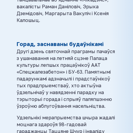
вакалісты Раман Даніловіч, Эрыка
Дземідовіч, Маргарыта Вакуліч і Ксенія
Калошыц.
Горад, заснаваны будаўнікамі
Другі дзень святочнай праграмы пачаўся
з ушанавання на летняй сцэне Палаца
культуры лепшых працаўнікоў ААТ
«Спецжалезабетон» і БУ-63. Памятнымі
падарункамі адзначылі і прадстаўнікоў
тых прадпрыемстваў, хто актыўна
ўдзельнічаў у навядзенні парадку на
тэрыторыі горада і спрыяў паляпшэнню
ўзроўню аблугоўвання насельніцтва.
Удзельнікі мерапрыемства шчыра жадалі
моцнага здароўя 98-гадовай
гараджанцы Таццяне Шчур і інваліду