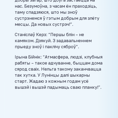
добры загар, што доўга застаецца на
нас. Безумоўна, з часам ён праходзіць,
таму спадзяюся, што мы зноў
сустрэнемся ў гэтым добрым для злёту
месцы. Да новых сустрэч!”.
Станіслаў Керз: “Першы блін – не
камяком. Дзякуй. З задавальненнем
прыеду зноў і паклічу сяброў”.
Ірына Бійнік: “Атмасфера, людзі, клубныя
рабяты – такое адчуванне, быццам дома
сярод сваіх. Нельга такому заканчвацца
так хутка. У Лунінцы далі шыкарны
старт. Жадаю з кожным годам усё
вышэй і вышэй падымаць сваю планку!”.