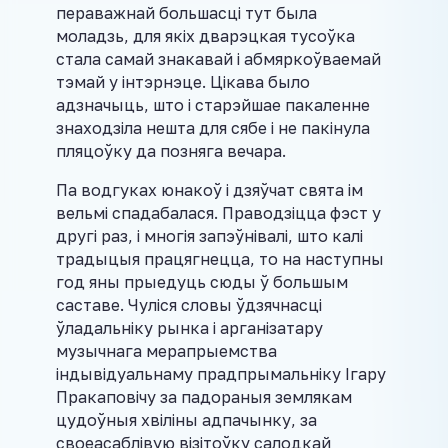
пераважнай большасці тут была
моладзь, для якіх дварэцкая тусоўка
стала самай знакавай і абмяркоўваемай
тэмай у інтэрнэце. Цікава было
адзначыць, што і старэйшае пакаленне
знаходзіла нешта для сябе і не пакінула
пляцоўку да позняга вечара.
Па водгуках юнакоў і дзяўчат свята ім
вельмі спадабалася. Праводзіцца фэст у
другі раз, і многія запэўнівалі, што калі
традыцыя працягнецца, то на наступны
год яны прыедуць сюды ў большым
саставе. Чуліся словы ўдзячнасці
ўладальніку рынка і арганізатару
музычнага мерапрыемства
індывідуальнаму прадпрымальніку Ігару
Пракаповічу за падораныя землякам
цудоўныя хвіліны адпачынку, за
своеасаблівую візітоўку салодкай