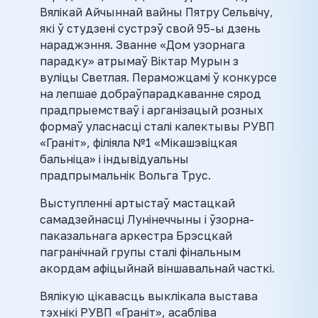
Вялікай Айчыннай вайны Пятру Сельвічу,
які ў студзені сустрэў свой 95-ы дзень
нараджэння. Званне «Дом узорнага
парадку» атрымаў Віктар Мурын з
вуліцы Светлая. Пераможцамі ў конкурсе
на лепшае добраўпарадкаванне сярод
прадпрыемстваў і арганізацый розных
формаў уласнасці сталі калектывы РУВП
«Граніт», філіяла №1 «Мікашэвіцкая
бальніца» і індывідуальны
прадпрымальнік Вольга Трус.
Выступленні артыстаў мастацкай
самадзейнасці Лунінеччыны і ўзорна-
паказальнага аркестра Брэсцкай
пагранічнай групы сталі фінальным
акордам афіцыйнай віншавальнай часткі.
Вялікую цікавасць выклікала выстава
тэхнікі РУВП «Граніт», асабліва