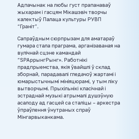
Адпачынак на любы густ прапанаваў
жыхарам і гасцям Мікашэвіч творчы
калектыў Палаца культуры РУВП
“Граніт”.
Сапраўдным сюрпрызам для аматараў
гумара стала праграма, арганізаваная на
вулічнай сцэне камандай
“SPAррынгРынг». Работнікі
прадпрыемства, якія ўвайшлі ў склад
зборнай, парадавалі гледачоў жартамі і
юмарыстычнымі мініяцюрамі, у тым ліку
вытворчымі. Прыхільнікі класічнай і
эстраднай музыкі атрымалі душэўную
асалоду ад гасцей са сталіцы – аркестра
ўпраўлення ўнутраных спраў
Мінгарвыканкама.