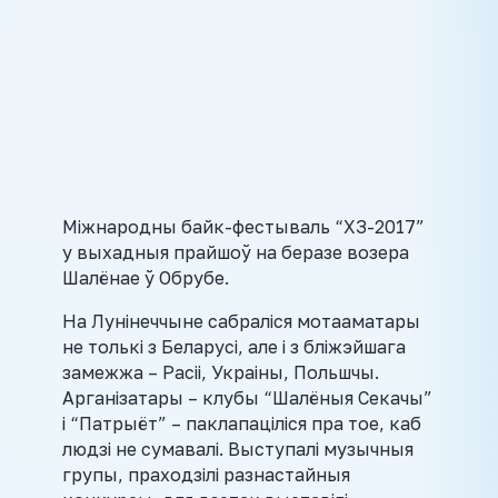
Міжнародны байк-фестываль “ХЗ-2017”
у выхадныя прайшоў на беразе возера
Шалёнае ў Обрубе.
На Лунінеччыне сабраліся мотааматары
не толькі з Беларусі, але і з бліжэйшага
замежжа – Расіі, Украіны, Польшчы.
Арганізатары – клубы “Шалёныя Секачы”
і “Патрыёт” – паклапаціліся пра тое, каб
людзі не сумавалі. Выступалі музычныя
групы, праходзілі разнастайныя