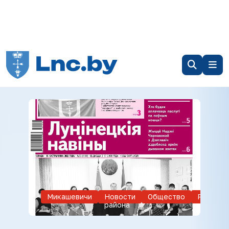
Микашевичи
Новости
Общество
Реклама
района