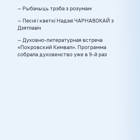
— Рыбачыць трэба з розумам
— Песні і кветкі Надзеі ЧАРНАВОКАЙ з
Дзятлавіч
— Духовно-литературная встреча
«Покровский Кимвал». Программа
собрала духовенство уже в 9-й раз