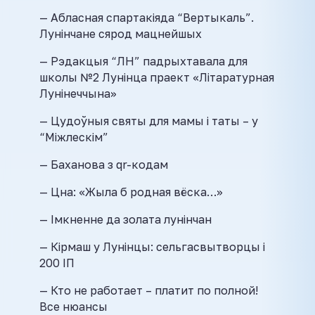
— Абласная спартакіяда “Вертыкаль”.
Лунінчане сярод мацнейшых
— Рэдакцыя “ЛН” падрыхтавала для
школы №2 Лунінца праект «Літаратурная
Лунінеччына»
— Цудоўныя святы для мамы і таты – у
“Міжлескім”
— Баханова з qr-кодам
— Цна: «Жыла б родная вёска…»
— Імкненне да золата лунінчан
— Кірмаш у Лунінцы: сельгасвытворцы і
200 ІП
— Кто не работает – платит по полной!
Все нюансы