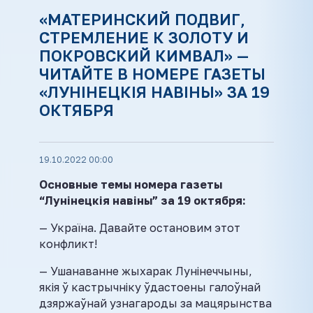
«МАТЕРИНСКИЙ ПОДВИГ,
СТРЕМЛЕНИЕ К ЗОЛОТУ И
ПОКРОВСКИЙ КИМВАЛ» —
ЧИТАЙТЕ В НОМЕРЕ ГАЗЕТЫ
«ЛУНІНЕЦКІЯ НАВІНЫ» ЗА 19
ОКТЯБРЯ
19.10.2022 00:00
Основные темы номера газеты
“Лунінецкія навіны” за 19 октября:
— Україна. Давайте остановим этот
конфликт!
— Ушанаванне жыхарак Лунінеччыны,
якія ў кастрычніку ўдастоены галоўнай
дзяржаўнай узнагароды за мацярынства