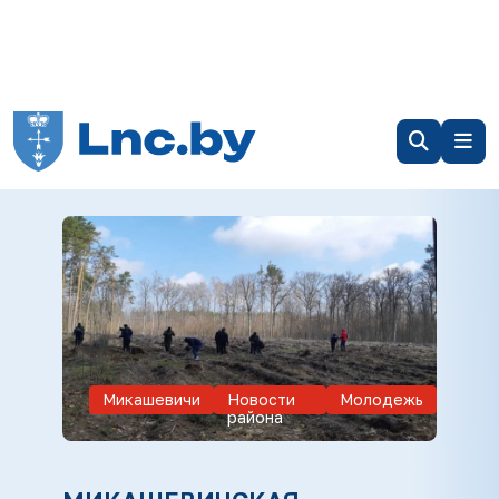
Микашевичи
Новости
Молодежь
района