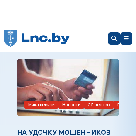
Микашевичи
Новости
Общество
Происше
района
НА УДОЧКУ МОШЕННИКОВ