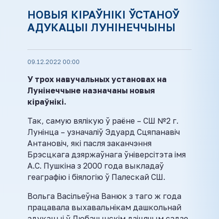
НОВЫЯ КІРАЎНІКІ ЎСТАНОЎ
АДУКАЦЫІ ЛУНІНЕЧЧЫНЫ
09.12.2022 00:00
У трох навучальных установах на
Лунінеччыне назначаны новыя
кіраўнікі.
Так, самую вялікую ў раёне – СШ №2 г.
Лунінца – узначаліў Эдуард Сцяпанавіч
Антановіч, які пасля заканчэння
Брэсцкага дзяржаўнага ўніверсітэта імя
А.С. Пушкіна з 2000 года выкладаў
геаграфію і біялогію ў Палескай СШ.
Вольга Васільеўна Ванюк з таго ж года
працавала выхавальнікам дашкольнай
адукацыі ў Любачынскім дзіцячым садзе,