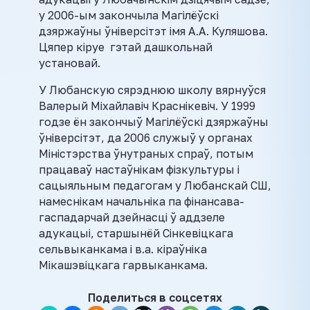
у 2006-ым закончыла Магілёўскі
дзяржаўны ўніверсітэт імя А.А. Куляшова.
Цяпер кіруе гэтай дашкольнай
установай.
У Любанскую сярэднюю школу вярнуўся
Валерый Міхайлавіч Краснікевіч. У 1999
годзе ён закончыў Магілёўскі дзяржаўны
ўніверсітэт, да 2006 служыў у органах
Міністэрства ўнутраных спраў, потым
працаваў настаўнікам фізкультуры і
сацыяльным педагогам у Любанскай СШ,
намеснікам начальніка па фінансава-
гаспадарчай дзейнасці ў аддзеле
адукацыі, старшынёй Сінкевіцкага
сельвыканкама і в.а. кіраўніка
Мікашэвіцкага гарвыканкама.
Поделиться в соцсетях