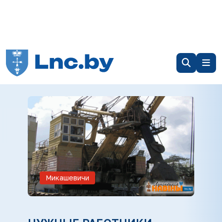
Микашевичи