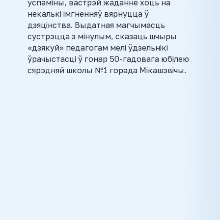
успаміны, вастрэй жаданне хоць на
некалькі імгненняў вярнуцца ў
дзяцінства. Выдатная магчымасць
сустрэцца з мінулым, сказаць шчыры
«дзякуй» педагогам мелі ўдзельнікі
ўрачыстасці ў гонар 50-гадовага юбілею
сярэдняй школы №1 горада Мікашэвічы.