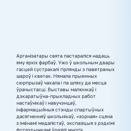
Арганізатары свята пастараліся надаць
яму яркіх фарбаў. Ужо ў школьным двары
гасцей сустракалі гірлянды з паветраных
шароў і кветак. Нямала прыемных
сюрпрызаў чакала і па шляху да месца
ўрачыстасці. Выставы малюнкаў і
дэкаратыўна-прыкладных работ
настаўнікаў і навучэнцаў,
інфармацыйныя стэнды спартыўных
дасягненняў школьнікаў, «зорная» сцяна
з імёнамі медалістаў, экспазіцыя з рэдкімі
фотаздымкамі ўразілі многіх.