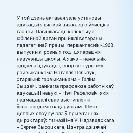
У той дзень актавая зала ўстановы
адукацыі з вялікай цяжкасцю ўмясціла
гасцей. Павіншаваць калектыў з
юбілейнай датай прыйшлі ветэраны
педагагічнай працы, першакласнікі-1968,
выпускнікі розных год, цяперашнія
навучэнцы школы. А яшчэ – начальнік
аддзела адукацыі, спорту і турызму
райвыканкама Наталля Цяльпук,
старшыні: гарвыканкама – Галіна
Сыцэвіч, райкама прафсаюза работнікаў
адукацыі і навукі – Нэлі Рафаловіч, якія
падмацавалі свае выступленні
ўзнагародамі і падарункамі. Шмат
цёплых слоў гучала ў прывітаннях
дырэктараў: гімназіі імя У. Нядзведскага
– Сяргея Высоцкага, Цэнтра дзіцячай