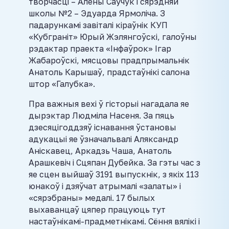
творчасці – Алены Саўчук і сярэдняй
школы №2 – Эдуарда Ярмоліча. З
падарункамі завіталі кіраўнік КУП
«Кубграніт» Юрый Жэлянгоўскі, галоўны
рэдактар праекта «Інфаўрок» Ігар
Жабароўскі, мясцовы прадпрымальнік
Анатоль Карышаў, прадстаўнікі салона
штор «Галубка».
Пра важныя вехі ў гісторыі нагадала яе
дырэктар Людміла Насеня. За пяць
дзесяцігоддзяў існавання ўстановы
адукацыі яе ўзначальвалі Аляксандр
Аніскавец, Аркадзь Чаша, Анатоль
Арашкевіч і Сцяпан Дубейка. За гэты час з
яе сцен выйшаў 3191 выпускнік, з якіх 113
юнакоў і дзяўчат атрымалі «залаты» і
«сярэбраны» медалі. 17 былых
выхаванцаў цяпер працуюць тут
настаўнікамі-прадметнікамі. Сёння вялікі і