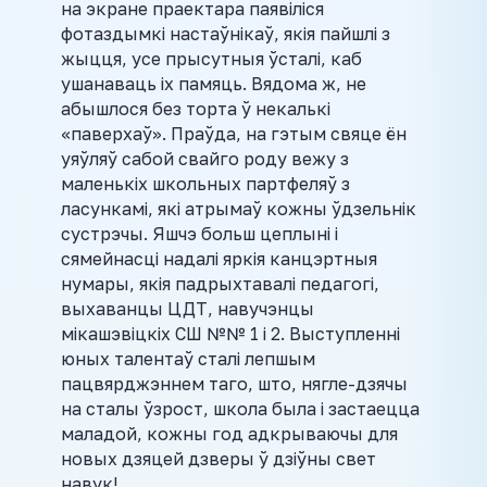
на экране праектара паявіліся
фотаздымкі настаўнікаў, якія пайшлі з
жыцця, усе прысутныя ўсталі, каб
ушанаваць іх памяць. Вядома ж, не
абышлося без торта ў некалькі
«паверхаў». Праўда, на гэтым свяце ён
уяўляў сабой свайго роду вежу з
маленькіх школьных партфеляў з
ласункамі, які атрымаў кожны ўдзельнік
сустрэчы. Яшчэ больш цеплыні і
сямейнасці надалі яркія канцэртныя
нумары, якія падрыхтавалі педагогі,
выхаванцы ЦДТ, навучэнцы
мікашэвіцкіх СШ №№ 1 і 2. Выступленні
юных талентаў сталі лепшым
пацвярджэннем таго, што, нягле-дзячы
на сталы ўзрост, школа была і застаецца
маладой, кожны год адкрываючы для
новых дзяцей дзверы ў дзіўны свет
навук!