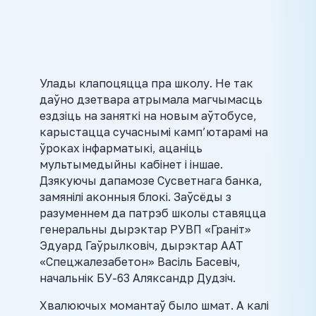
Улады клапоцяцца пра школу. Не так
даўно дзетвара атрымала магчымасць
ездзіць на заняткі на новым аўтобусе,
карыстацца сучаснымі камп’ютарамі на
ўроках інфарматыкі, ацаніць
мультымедыйны кабінет і іншае.
Дзякуючы дапамозе Сусветнага банка,
замянілі аконныя блокі. Заўсёды з
разуменнем да патрэб школы ставяцца
генеральны дырэктар РУВП «Граніт»
Эдуард Гаўрылковіч, дырэктар ААТ
«Спецжалезабетон» Васіль Басевіч,
начальнік БУ-63 Аляксандр Дудзіч.
Хвалюючых момантаў было шмат. А калі