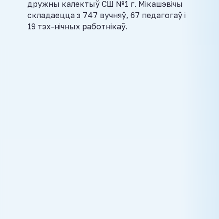
дружны калектыў СШ №1 г. Мікашэвічы
складаецца з 747 вучняў, 67 педагогаў і
19 тэх-нічных работнікаў.