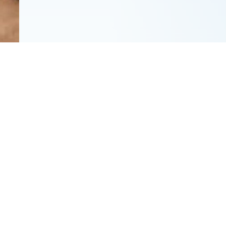
І
абыў