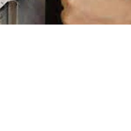
тво
Происшествия
ЯЛІ ПАД ВАРТУ ЗА НАРКОТЫК
ыянавала прымяненне меры стрымання ў выглядзе
маладога чалавека, які незаконна без мэты збыту н