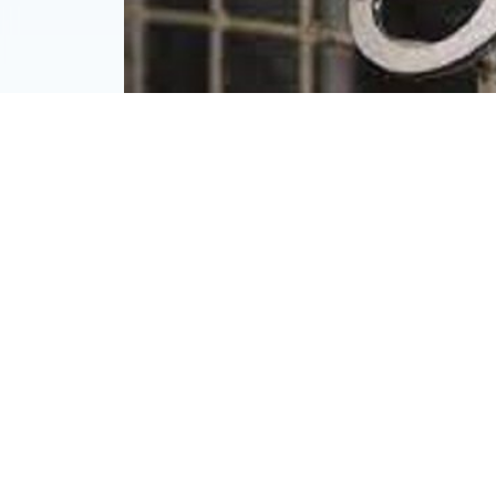
Микашевичи
Новости района
Общес
ЖЫХАРА ВУЛЬКІ 2 УЗ
(ЛУНІНЕЦКІ РАЁН)
31.08.2023 00:00
Пракуратура Лунінецкага раёна санкц
заключэння пад варту ў дачыненні да 