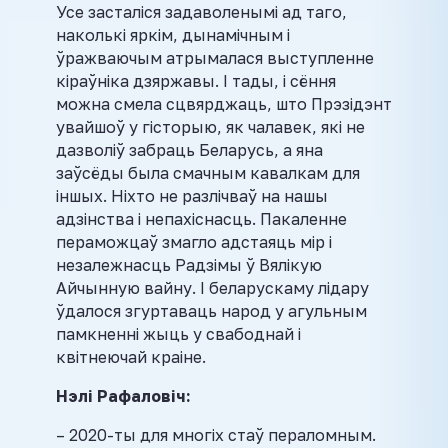
Усе засталіся задаволенымі ад таго,
наколькі яркім, дынамічным і
ўражваючым атрымалася выступленне
кіраўніка дзяржавы. І тады, і сёння
можна смела сцвярджаць, што Прэзідэнт
увайшоў у гісторыю, як чалавек, які не
дазволіў забраць Беларусь, а яна
заўсёды была смачным кавалкам для
іншых. Ніхто не разлічваў на нашы
адзінства і непахіснасць. Пакаленне
пераможцаў змагло адстаяць мір і
незалежнасць Радзімы ў Вялікую
Айчынную вайну. І беларускаму лідару
ўдалося згуртаваць народ у агульным
памкненні жыць у свабоднай і
квітнеючай краіне.
Нэлі Рафаловіч:
– 2020-ты для многіх стаў пераломным.