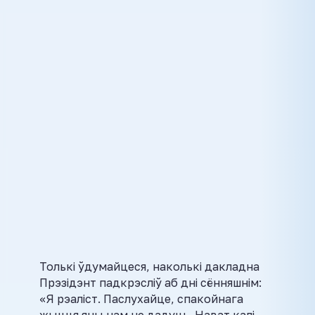
Толькі ўдумайцеся, наколькі дакладна
Прэзідэнт падкрэсліў аб дні сённяшнім:
«Я рэаліст. Паслухайце, спакойнага
жыцця яны нам не дадуць. Нават калі