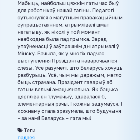
Мабыць, найбольш цяжкім гэты час быў
для работнікаў нашай галіны. Педагогі
сутыкнуліся з магутным правакацыйным
супрацьстаяннем, атрымлівалі шмат
негатыву, як ніколі ў той момант
неабходна была падтрымка. Зарад
упэўненасці ў заўтрашнім дні атрымалі ў
Мінску. Бачыла, як у многіх падчас
выступлення Прэзідэнта наварочваліся
слёзы. Усе разумелі, што Беларусь хочуць
разбурыць. Усё, чым мы даражым, магло
быць страчана. Прэзідэнт гаварыў аб
гэтым вельмі эмацыянальна. Як бацька
цярпліва ён тлумачыў, здавалася б,
элементарныя рэчы. І кожны задумаўся. І
кожнаму стала зразумела, што будучыня
– за намі! Беларусь – гэта мы!
Теги
падзея