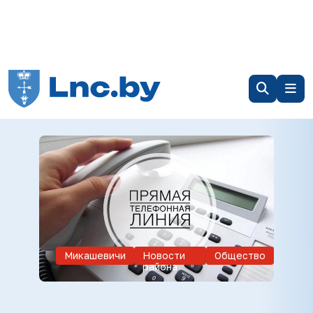
Микашевичи
Новости
Общество
района