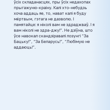
ўсіх складанасцях, пры ўсіх недахопах
прыгажуню-краіну. Калі хто-небудзь
хоча аддаць яе, то, нават калі я буду
мёртвым, гэтага не дазволю. І
памятайце: я ніколі вам не здраджваў. І я
вам ніколі не здра-джу!”. Не дзіўна, што
ўсе навокал скандзіравалі лозунгі “За
Бацьку!”, “За Беларусь!”, “Любімую не
аддаюць!”.