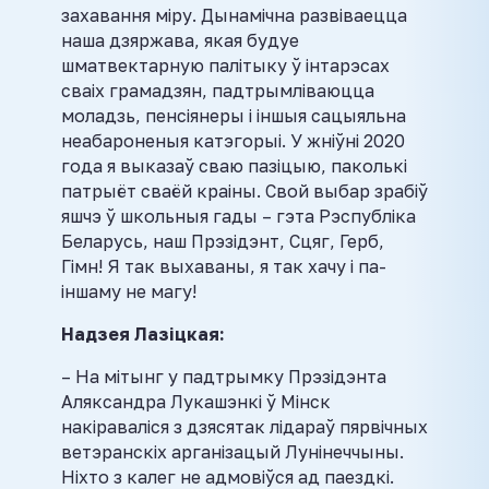
захавання міру. Дынамічна развіваецца
наша дзяржава, якая будуе
шматвектарную палітыку ў інтарэсах
сваіх грамадзян, падтрымліваюцца
моладзь, пенсіянеры і іншыя сацыяльна
неабароненыя катэгорыі. У жніўні 2020
года я выказаў сваю пазіцыю, паколькі
патрыёт сваёй краіны. Свой выбар зрабіў
яшчэ ў школьныя гады – гэта Рэспубліка
Беларусь, наш Прэзідэнт, Сцяг, Герб,
Гімн! Я так выхаваны, я так хачу і па-
іншаму не магу!
Надзея Лазіцкая:
– На мітынг у падтрымку Прэзідэнта
Аляксандра Лукашэнкі ў Мінск
накіраваліся з дзясятак лідараў пярвічных
ветэранскіх арганізацый Лунінеччыны.
Ніхто з калег не адмовіўся ад паездкі.