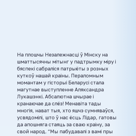
На плошчы Незалежнасці ў Мінску на
шматтысячны мітынг у падтрымку міру і
бяспекі сабраліся патрыёты з розных
куткоў нашай краіны. Пераломным
момантам у гісторыі Беларусі стала
магутнае выступленне Аляксандра
Лукашэнкі. Абсалютна шчырае і
кранаючае да слёз! Менавіта тады
многія, нават тыя, хто яшчэ сумняваўся,
усвядомілі, што ў нас ёсць Лідар, гатовы
да апошняга стаяць за сваю краіну, за
свой народ. “Мы пабудавалі з вамі пры