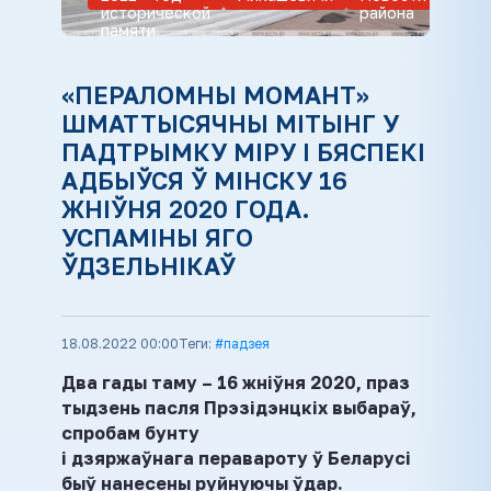
исторической
района
памяти
«ПЕРАЛОМНЫ МОМАНТ»
ШМАТТЫСЯЧНЫ МІТЫНГ У
ПАДТРЫМКУ МІРУ І БЯСПЕКІ
АДБЫЎСЯ Ў МІНСКУ 16
ЖНІЎНЯ 2020 ГОДА.
УСПАМІНЫ ЯГО
ЎДЗЕЛЬНІКАЎ
18.08.2022 00:00
Теги:
#падзея
Два гады таму – 16 жніўня 2020, праз
тыдзень пасля Прэзідэнцкіх выбараў,
спробам бунту
і дзяржаўнага перавароту ў Беларусі
быў нанесены руйнуючы ўдар.