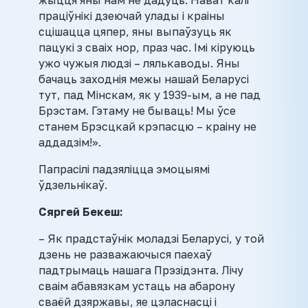
праціўнікі дзеючай улады і краіны
сцішацца цяпер, яны выпаўзуць як
пацукі з сваіх нор, праз час. Імі кіруюць
ужо чужыя людзі – лялькаводы. Яны
бачаць заходнія межы нашай Беларусі
тут, пад Мінскам, як у 1939-ым, а не пад
Брэстам. Гэтаму не бываць! Мы ўсе
станем Брэсцкай крэпасцю – краіну не
аддадзім!».
Папрасілі падзяліцца эмоцыямі
ўдзельнікаў.
Сяргей Бекеш:
– Як прадстаўнік моладзі Беларусі, у той
дзень не разважаючыся паехаў
падтрымаць нашага Прэзідэнта. Лічу
сваім абавязкам устаць на абарону
сваёй дзяржавы, яе цэласнасці і