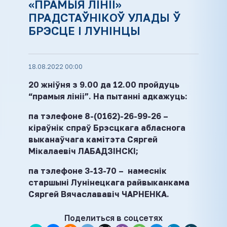
«ПРАМЫЯ ЛІНІІ»
ПРАДСТАЎНІКОЎ УЛАДЫ Ў
БРЭСЦЕ І ЛУНІНЦЫ
18.08.2022 00:00
20 жніўня з 9.00 да 12.00 пройдуць
“прамыя лініі”. На пытанні адкажуць:
па тэлефоне 8-(0162)-26-99-26 –
кіраўнік спраў Брэсцкага абласнога
выканаўчага камітэта Сяргей
Мікалаевіч ЛАБАДЗІНСКІ;
па тэлефоне 3-13-70 – намеснік
старшыні Лунінецкага райвыканкама
Сяргей Вячаслававіч ЧАРНЕНКА.
Поделиться в соцсетях