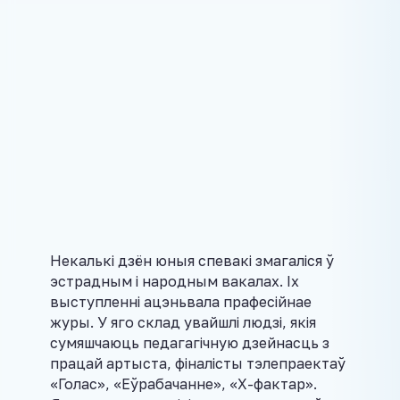
Некалькі дзён юныя спевакі змагаліся ў
эстрадным і народным вакалах. Іх
выступленні ацэньвала прафесійнае
журы. У яго склад увайшлі людзі, якія
сумяшчаюць педагагічную дзейнасць з
працай артыста, фіналісты тэлепраектаў
«Голас», «Еўрабачанне», «Х-фактар».