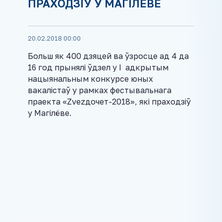
ПРАХОДЗІЎ У МАГІЛЁВЕ
20.02.2018 00:00
Больш як 400 дзяцей ва ўзросце ад 4 да
16 год прынялі ўдзел у І адкрытым
нацыянальным конкурсе юных
вакалістаў у рамках фестывальнага
праекта «Zvezдочет-2018», які праходзіў
у Магілёве.