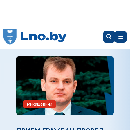
Микашевичи