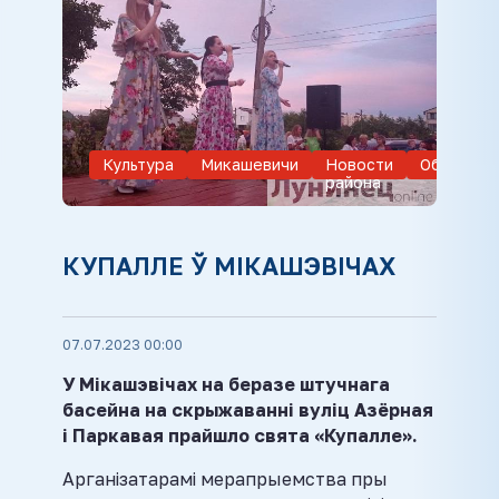
Культура
Микашевичи
Новости
Обществ
района
КУПАЛЛЕ Ў МІКАШЭВІЧАХ
07.07.2023 00:00
У Мікашэвічах на беразе штучнага
басейна на скрыжаванні вуліц Азёрная
і Паркавая прайшло свята «Купалле».
Арганізатарамі мерапрыемства пры