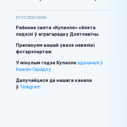
07.07.2023 00:00
Раённае свята «Купалле» сёлета
ладзілі ў аграгарадку Дзятлавічы.
Прапануем вашай увазе невялікі
фотарэпартаж
У мінулым годзе Купалле
адзначалі ў
Кажан-Гарадку
Далучайцеся да нашага канала
ў
Telegram