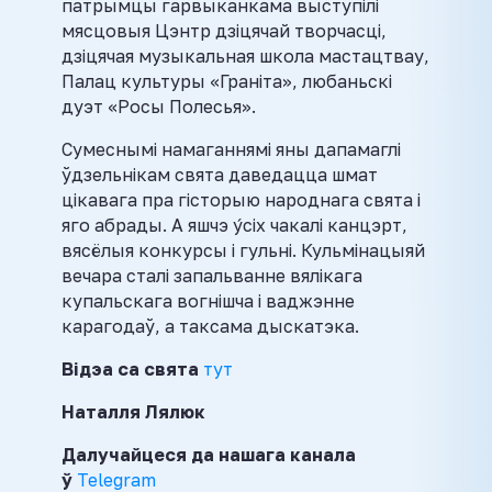
патрымцы гарвыканкама выступілі
мясцовыя Цэнтр дзіцячай творчасці,
дзіцячая музыкальная школа мастацтвау‌,
Палац культуры «Граніта», любаньскі
дуэт «Росы Полесья».
Сумеснымі намаганнямі яны дапамаглі
ўдзельнікам свята даведацца шмат
цікавага пра гісторыю народнага свята і
яго абрады. А яшчэ у́сіх чакалі канцэрт,
вясёлыя конкурсы і гульні. Кульмінацыяй
вечара сталі запальванне вялікага
купальскага вогнішча і ваджэнне
карагодаў, а таксама дыскатэка.
Відэа са свята
тут
Наталля Лялюк
Далучайцеся да нашага канала
ў
Telegram