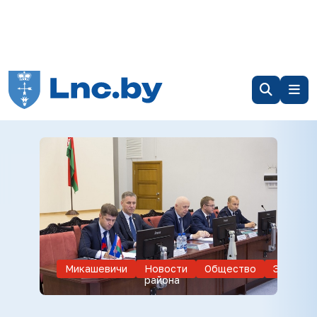
Микашевичи
Новости
Общество
Экономи
района