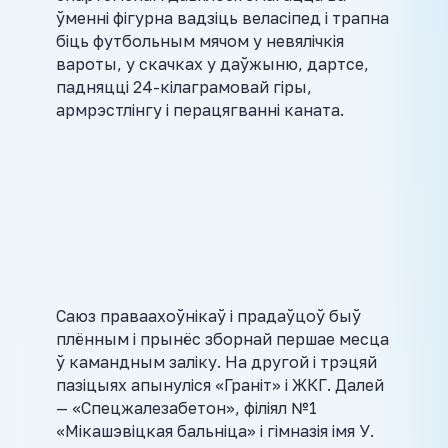
ўменні фігурна вадзіць веласіпед і трапна
біць футбольным мячом у невялічкія
вароты, у скачках у даўжыню, дартсе,
падняцці 24-кілаграмовай гіры,
армрэстлінгу і перацягванні каната.
Саюз праваахоўнікаў і прадаўцоў быў
плённым і прынёс зборнай першае месца
ў камандным заліку. На другой і трэцяй
пазіцыях апынуліся «Граніт» і ЖКГ. Далей
— «Спецжалезабетон», філіял №1
«Мікашэвіцкая бальніца» і гімназія імя У.