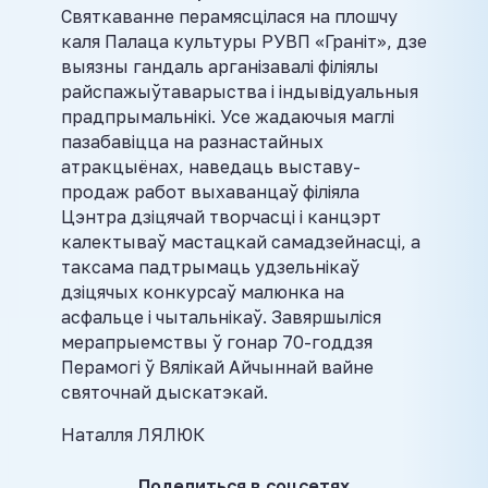
Святкаванне перамясцілася на плошчу
каля Палаца культуры РУВП «Граніт», дзе
выязны гандаль арганізавалі філіялы
райспажыўтаварыства і індывідуальныя
прадпрымальнікі. Усе жадаючыя маглі
пазабавіцца на разнастайных
атракцыёнах, наведаць выставу-
продаж работ выхаванцаў філіяла
Цэнтра дзіцячай творчасці і канцэрт
калектываў мастацкай самадзейнасці, а
таксама падтрымаць удзельнікаў
дзіцячых конкурсаў малюнка на
асфальце і чытальнікаў. Завяршыліся
мерапрыемствы ў гонар 70-годдзя
Перамогі ў Вялікай Айчыннай вайне
святочнай дыскатэкай.
Наталля ЛЯЛЮК
Поделиться в соцсетях