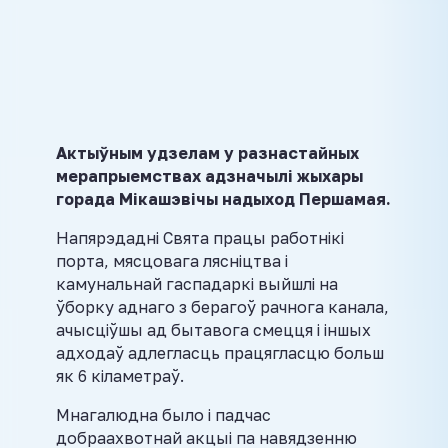
Актыўным удзелам у разнастайных
мерапрыемствах адзначылі жыхары
горада Мікашэвічы надыход Першамая.
Напярэдадні Свята працы работнікі
порта, мясцовага лясніцтва і
камунальнай гаспадаркі выйшлі на
ўборку аднаго з берагоў рачнога канала,
ачысціўшы ад бытавога смецця і іншых
адходаў адлегласць працягласцю больш
як 6 кіламетраў.
Мнагалюдна было і падчас
добраахвотнай акцыі па навядзенню