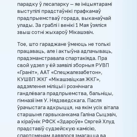
парадку ў лесапарку — яе ініцыятарамі
выступілі прадстаўнікі прафкамаў
прадпрыемстваў горада, выканаўчай
улады. За граблі і венікі 1 Мая ўзяліся
звыш сотні жыхароў Мікашэвіч.
Тое, што гараджане ўмеюць не толькі
працаваць, але і актыўна адпачываць,
прадэманстравала спартакіяда. Пра
свой удзел у ёй заявілі зборныя РУВП
«Граніт», ААТ «Спецжалезабетон»,
КУШВП ЖКГ «Мікашэвіцкая ЖКГ»,
аддзялення міліцыі і рознічнага
гандлёвага прадпрыемства, бальніцы,
гімназіі імя У. Нядзведскага. Пасля
ўрачыстага адкрыцця, на якім усіх вітала
старшыня гарвыканкама Галіна Сыцэвіч,
а кіраўнік РФСК «Здароўе» Сяргей Хлуд
прадставіў судзейскую камісію,
спартсменам давялося змагацца ва