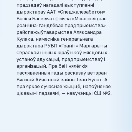
прадзедаў нагадалі выступленні
дырэктараў ААТ «Спецжалезабетон»
Васіля Басевіча і філіяла «Мікашэвіцкае
рознічна-гандлёвае прадпрыемства»
райспажыўтаварыства Аляксандра
Кулака, намесніка генеральнага
дырэктара РУВП «Граніт» Маргарыты
Сераокай і іншых кіраўнікоў мясцовых
устаноў адукацыі, прадпрыемстваў і
арганізацый. Пра баі і нялёгкія
пасляваенныя гады расказаў ветэран
Вялікай Айчыннай вайны Іван Булат. А
пра яркае сучаснае жыццё, напоўненае
цікавымі падзеямі, — навучэнцы СШ №2.