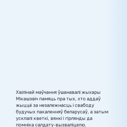
Хвілінай маўчання ўшанавалі жыхары
Мікашэвіч памяць пра тых, хто аддаў
жыццё за незалежнасць і свабоду
будучых пакаленняў беларусаў, а затым
усклалі кветкі, вянкі і гірлянды да
помніка салдату-вызваліцелю.