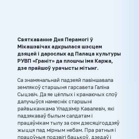
Святкаванне Дня Перамогі ў
Мікашэвічах адкрылася шэсцем
дзяцей і дарослых ад Палаца культуры
РУВП «Граніт» да плошчы імя Каржа,
дзе прайшоў урачысты мітынг.
Са знамянальнай падзеяй павіншавала
землякоў старшыня гарсавета Галіна
Сыцэвіч. Да яе цёплых і кранаючых слоў
далучыўся намеснік старшыні
райвыканкама Уладзімір Кавалевіч, які
падзякаваў былым салдатам і
працаўнікам тылу за сем дзесяцігоддзяў
жыцця пад мірным небам. Пра ратныя і
працоўныя подзвігі бацькоў, дзедаў і