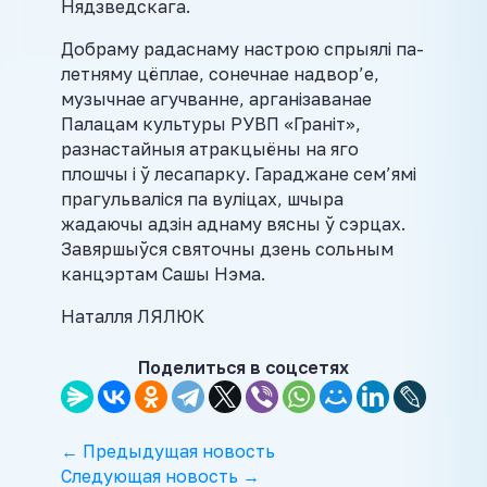
Нядзведскага.
Добраму радаснаму настрою спрыялі па-
летняму цёплае, сонечнае надвор’е,
музычнае агучванне, арганізаванае
Палацам культуры РУВП «Граніт»,
разнастайныя атракцыёны на яго
плошчы і ў лесапарку. Гараджане сем’ямі
прагульваліся па вуліцах, шчыра
жадаючы адзін аднаму вясны ў сэрцах.
Завяршыўся святочны дзень сольным
канцэртам Сашы Нэма.
Наталля ЛЯЛЮК
Поделиться в соцсетях
← Предыдущая новость
Следующая новость →