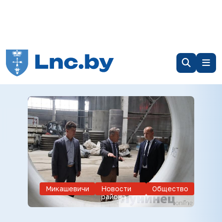
Микашевичи
Новости
Общество
района