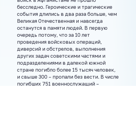
войск в Афганистане не прошло
бесследно. Героические и трагические
события длились в два раза больше, чем
Великая Отечественная и навсегда
останутся в памяти людей. В первую
очередь потому, что за 10 лет
проведения войсковых операций,
диверсий и обстрелов, выполнения
других задач советскими частями и
подразделениями в далекой южной
стране погибло более 15 тысяч человек,
и свыше 300 – пропали без вести. В числе
погибших 751 военнослужащий –
уроженцы Беларуси и представители
Краснознаменного Белорусского
военного округа. Горячими и опасными
дорогами той необъявленной войны
прошли свыше 28 тысяч граждан
Беларуси. Среди награжденных воинов-
земляков и воспитанников