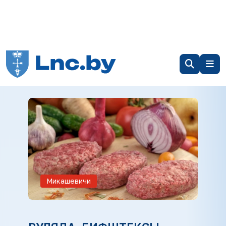
Микашевичи