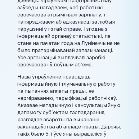
дзевяць. Кіраўнікам прадпрыемстваў
заўсёды нагадваем, каб работнікі
своечасова атрымлівалі зарплату, і
папярэджваем аб адказнасці за любыя
парушэнні ў гэтай справе. І згодна з
інфармацыяй органаў статыстыкі, па
стане на пачатак года на Лунінеччыне не
было пратэрмінаванай запазычанасці.
Усе арганізацыі выплачвалі заробкі
своечасова і ў поўным аб’ёме.
Наша ўпраўленне праводзіць
інфармацыйную і тлумачальную работу
па пытаннях аплаты працы, яе
нарміраванню, тарыфікацыі работнікаў.
Аказвае метадычную і кансультацыйную
дапамогу суб’ектам гаспадарання,
разглядае звароты па выкананні
заканадаўства аб аплаце працы. Дарэчы,
такіх было 5, і ўсе яны вырашаліся ў