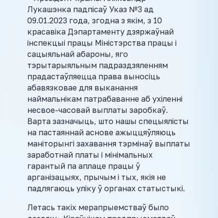
Лукашэнка падпісаў Указ №3 ад
09.01.2023 года, згодна з якім, з 10
красавіка Дэпартаменту дзяржаўнай
інспекцыі працы Міністэрства працы і
сацыяльнай абароны, яго
тэрытарыяльным падраздзяленням
прадастаўляецца права выносіць
абавязковае для выканання
наймальнікам патрабаванне аб ухіленні
несвое-часовай выплаты заробкаў.
Варта зазначыць, што нашы спецыялісты
на пастаяннай аснове ажыццяўляюць
маніторынгі захавання тэрмінаў выплаты
заработнай платы і мінімальных
гарантый па аплаце працы ў
арганізацыях, прычым і тых, якія не
падлягаюць уліку ў органах статыстыкі.
Летась такіх мерапрыемстваў было