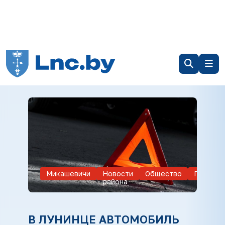
Микашевичи
Новости
Общество
Происше
района
В ЛУНИНЦЕ АВТОМОБИЛЬ