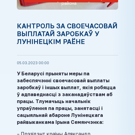
района
КАНТРОЛЬ ЗА СВОЕЧАСОВАЙ
ВЫПЛАТАЙ ЗАРОБКАЎ У
ЛУНІНЕЦКІМ РАЁНЕ
05.03.2023 00:00
У Беларусі прыняты меры па
забеспячэнні своечасовай выплаты
заробкаў і іншых выплат, якія робяцца
ў адпаведнасці з заканадаўствам аб
працы. Тлумачыць начальнік
упраўлення па працы, занятасці і
сацыяльнай абароне Лунінецкага
райвыканкама Ірына Семянчэнка:
– Прэзідэнт краіны Аляксандр